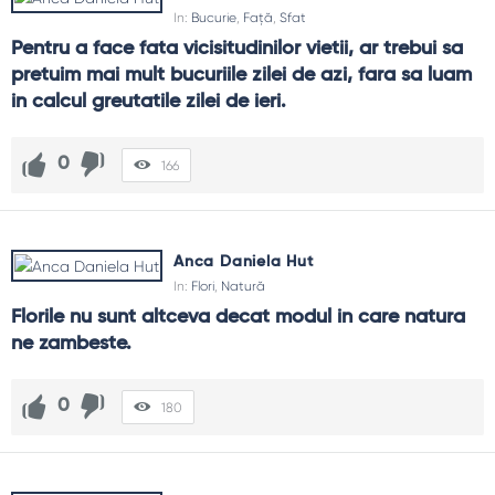
In:
Bucurie
,
Față
,
Sfat
Pentru a face fata vicisitudinilor vietii, ar trebui sa 
pretuim mai mult bucuriile zilei de azi, fara sa luam 
in calcul greutatile zilei de ieri.
0
166
Anca Daniela Hut
In:
Flori
,
Natură
Florile nu sunt altceva decat modul in care natura 
ne zambeste.
0
180