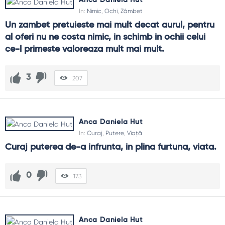
Anca Daniela Hut
In:
Nimic
,
Ochi
,
Zâmbet
Un zambet pretuieste mai mult decat aurul, pentru 
al oferi nu ne costa nimic, in schimb in ochii celui 
ce-l primeste valoreaza mult mai mult.
3
207
Anca Daniela Hut
In:
Curaj
,
Putere
,
Viață
Curaj puterea de-a infrunta, in plina furtuna, viata.
0
173
Anca Daniela Hut