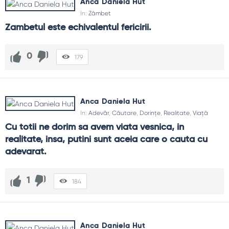
Anca Daniela Hut
In:
Zâmbet
Zambetul este echivalentul fericirii.
0
179
Anca Daniela Hut
In:
Adevăr
,
Căutare
,
Dorințe
,
Realitate
,
Viață
Cu totii ne dorim sa avem viata vesnica, in 
realitate, insa, putini sunt aceia care o cauta cu 
adevarat.
1
184
Anca Daniela Hut