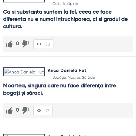
In:
Cultură
,
Opinie
Ca si substanta suntem la fel, ceea ce face 
diferenta nu e numai intruchiparea, ci si gradul de 
cultura.
0
180
Anca Daniela Hut
In:
Bogăție
,
Moarte
,
Sărăcie
Moartea, singura care nu face diferența între 
bogați și săraci.
0
197