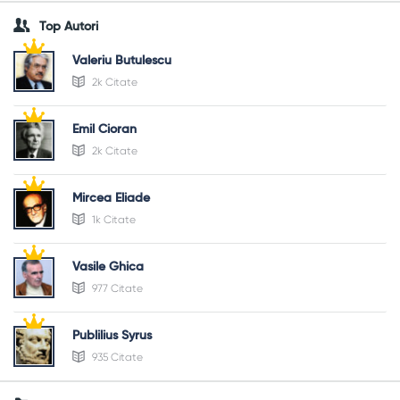
Top Autori
Valeriu Butulescu
2k Citate
Emil Cioran
2k Citate
Mircea Eliade
1k Citate
Vasile Ghica
977 Citate
Publilius Syrus
935 Citate