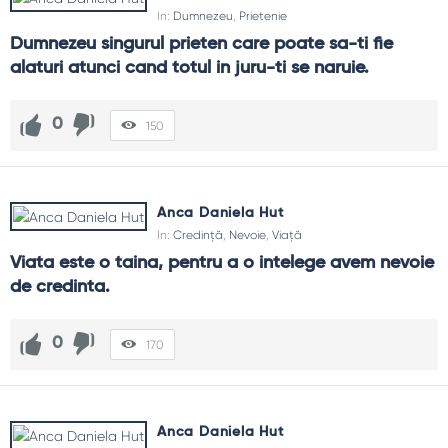
In:
Dumnezeu
,
Prietenie
Dumnezeu singurul prieten care poate sa-ti fie 
alaturi atunci cand totul in juru-ti se naruie.
0
150
Anca Daniela Hut
In:
Credință
,
Nevoie
,
Viață
Viata este o taina, pentru a o intelege avem nevoie 
de credinta.
0
170
Anca Daniela Hut