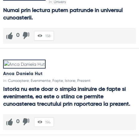
In:
Univers
Numai prin lectura putem patrunde in universul 
cunoasterii.
0
158
Anca Daniela Hut
In:
Cunoaștere
,
Evenimente
,
Fapte
,
Istorie
,
Prezent
Istoria nu este doar o simpla insiruire de fapte si 
evenimente, ea este o stiina ce permite 
cunoasterea trecutului prin raportarea la prezent.
0
194