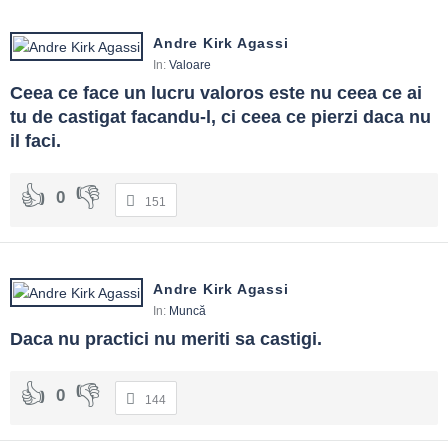
Andre Kirk Agassi
In:
Valoare
Ceea ce face un lucru valoros este nu ceea ce ai 
tu de castigat facandu-l, ci ceea ce pierzi daca nu 
il faci.
0
151
Andre Kirk Agassi
In:
Muncă
Daca nu practici nu meriti sa castigi.
0
144