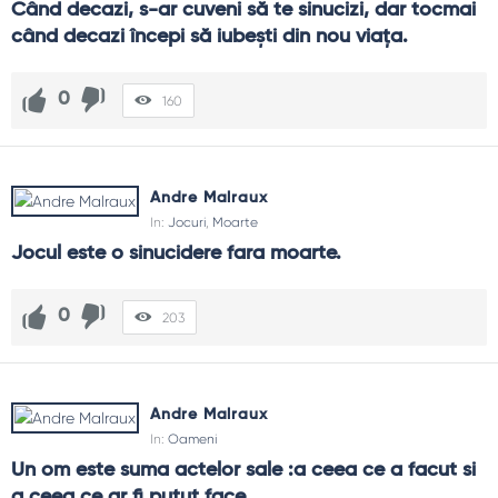
Când decazi, s-ar cuveni să te sinucizi, dar tocmai 
când decazi începi să iubeşti din nou viaţa.
0
160
Andre Malraux
In:
Jocuri
,
Moarte
Jocul este o sinucidere fara moarte.
0
203
Andre Malraux
In:
Oameni
Un om este suma actelor sale :a ceea ce a facut si 
a ceea ce ar fi putut face.