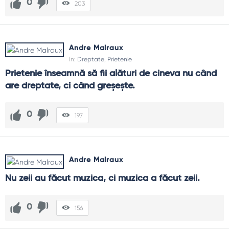
0
203
Andre Malraux
In:
Dreptate
,
Prietenie
Prietenie înseamnă să fii alături de cineva nu când 
are dreptate, ci când greşește.
0
197
Andre Malraux
Nu zeii au făcut muzica, ci muzica a făcut zeii.
0
156