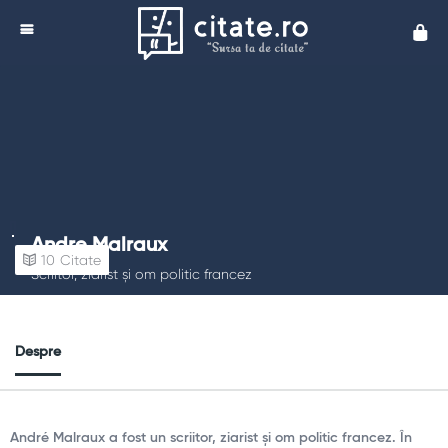
Cita
Andre Malraux
10
Citate
Scriitor, ziarist și om politic francez
Despre
André Malraux a fost un scriitor, ziarist și om politic francez. În