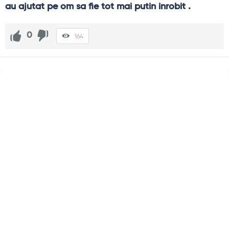
au ajutat pe om sa fie tot mai putin inrobit .
0
164
Sidebar
Adv
250x250