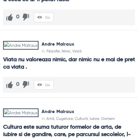
0
154
Andre Malraux
In:
Filozofie
,
Nimic
,
Viață
Viata nu valoreaza nimic, dar nimic nu e mai de pret 
ca viata .
0
164
Andre Malraux
In:
Artă
,
Cugetare
,
Cultură
,
Iubire
,
Oameni
Cultura este suma tuturor formelor de arta, de 
iubire si de gandire, care, pe parcursul secolelor, l-