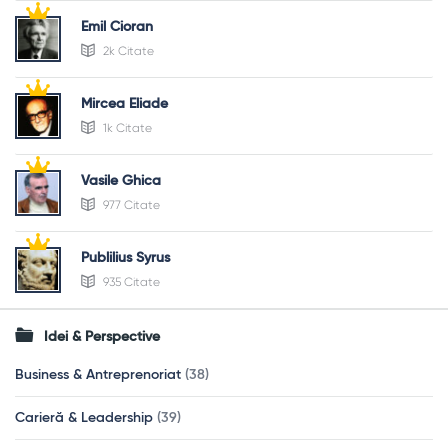
Emil Cioran
2k Citate
Mircea Eliade
1k Citate
Vasile Ghica
977 Citate
Publilius Syrus
935 Citate
Idei & Perspective
Business & Antreprenoriat
(38)
Carieră & Leadership
(39)