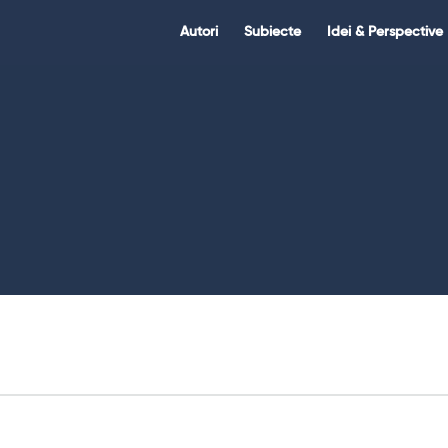
Citate.ro
Citate.ro
Autori
Subiecte
Idei & Perspective
Navigation