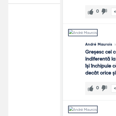
0
Adv
120x600
André Maurois
I
Greşesc cei c
indiferentă l
îşi închipuie 
decât orice şi
0