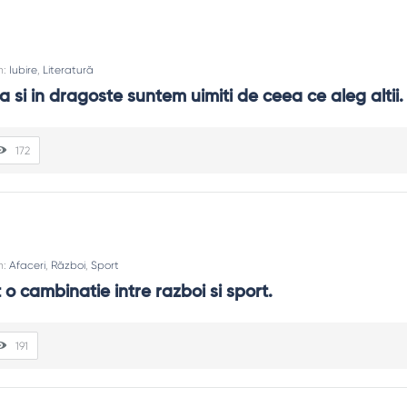
n:
Iubire
,
Literatură
ca si in dragoste suntem uimiti de ceea ce aleg altii.
172
n:
Afaceri
,
Război
,
Sport
 o cambinatie intre razboi si sport.
191