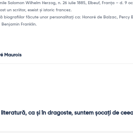
ile Salomon Wilhelm Herzog, n. 26 iulie 1885, Elbeuf, Franța – d. 9 oc
st un scriitor, eseist și istoric francez.
tă biografiilor făcute unor personalitați ca: Honoré de Balzac, Percy 
u Benjamin Franklin.
ré Maurois
 literatură, ca şi în dragoste, suntem şocaţi de ceea