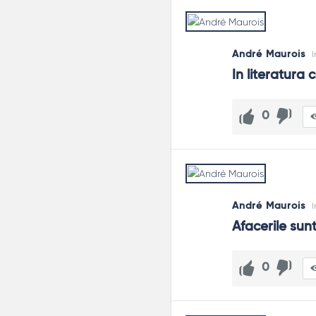
André Maurois
I
In literatura 
0
André Maurois
I
Afacerile sunt
0