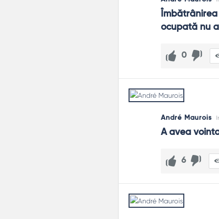
Îmbătrânirea 
ocupată nu ar
0
André Maurois
I
A avea vointa
6