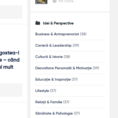
935 Citate
Idei & Perspective
Business & Antreprenoriat
(38)
Carieră & Leadership
(39)
ostea-i 
Cultură & Istorie
(38)
e – când 
i mult 
Dezvoltare Personală & Motivație
(39)
Educație & Inspirație
(37)
Lifestyle
(37)
Relații & Familie
(37)
Sănătate & Psihologie
(37)