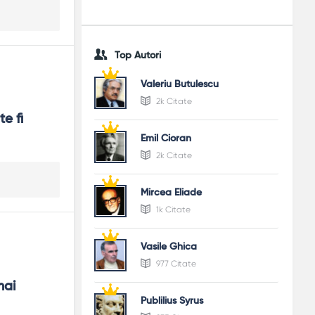
Top Autori
Valeriu Butulescu
2k Citate
e fi 
Emil Cioran
2k Citate
Mircea Eliade
1k Citate
Vasile Ghica
977 Citate
ai 
Publilius Syrus