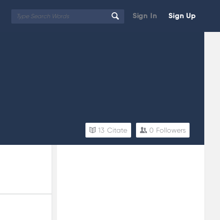
Sign In
Sign Up
13
Citate
0
Followers
Sidebar
Adv
250x250