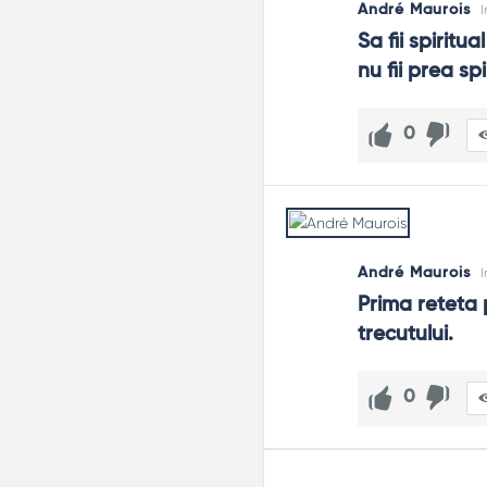
André Maurois
I
Sa fii spiritu
nu fii prea spi
0
André Maurois
I
Prima reteta 
trecutului.
0