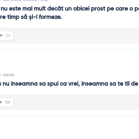
nu este mai mult decât un obicei prost pe care o p
e timp să și-l formeze.
159
n:
Voință
 nu inseamna sa spui ca vrei, inseamna sa te tii de
188