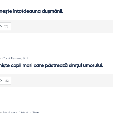
rneşte întotdeauna duşmănii.
173
n:
Copii
,
Femeie
,
Simț
nişte copii mari care păstrează simţul umorului.
182
n:
Bătrânețe
,
Obiceiuri
,
Timp