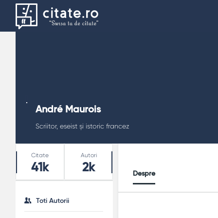
André Maurois
Scriitor, eseist și istoric francez
Stats
Citate
Autori
41k
2k
Despre
Toti Autorii