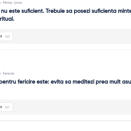
n:
Minte
,
Umor
al nu este suficient. Trebuie sa posezi suficienta minte
ritual.
169
n:
Fericire
pentru fericire este: evita sa meditezi prea mult asu
167