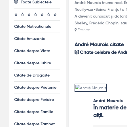
Toate Subiectele
André Maurois (nume real: Ém
Neuilly-sur-Seine, Franța) a fo
A devenit cunoscut și datori
Shelley, Frédéric Chopin, sa
Citate Motivationale
France
Citate Amuzante
André Maurois citate
Citate despre Viata
Citate celebre de And
Citate despre Iubire
Citate de Dragoste
Citate despre Prietenie
Citate despre Fericire
André Maurois
În materie de
Citate despre Familie
alţii.
Citate despre Zambet