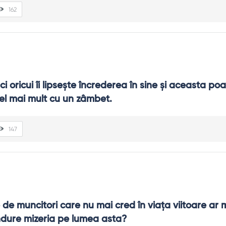
162
 oricui îi lipseşte încrederea în sine şi aceasta poat
el mai mult cu un zâmbet.
147
de muncitori care nu mai cred în viaţa viitoare ar m
ndure mizeria pe lumea asta?