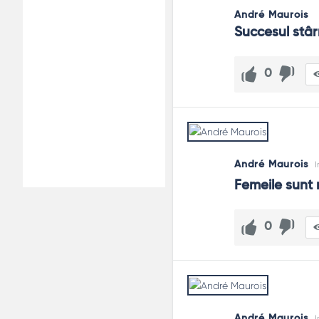
André Maurois
Succesul stâ
0
André Maurois
I
Femeile sunt 
0
André Maurois
I