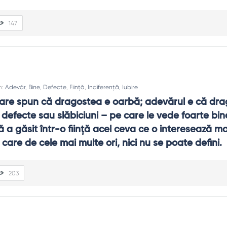
147
n:
Adevăr
,
Bine
,
Defecte
,
Ființă
,
Indiferență
,
Iubire
are spun că dragostea e oarbă; adevărul e că drag
a defecte sau slăbiciuni – pe care le vede foarte bin
că a găsit într-o fiinţă acel ceva ce o interesează ma
 care de cele mai multe ori, nici nu se poate defini.
203