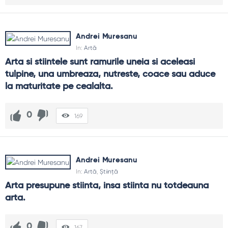
Andrei Muresanu
In:
Artă
Arta si stiintele sunt ramurile uneia si aceleasi 
tulpine, una umbreaza, nutreste, coace sau aduce 
la maturitate pe cealalta.
0
169
Andrei Muresanu
In:
Artă
,
Știință
Arta presupune stiinta, insa stiinta nu totdeauna 
arta.
0
167