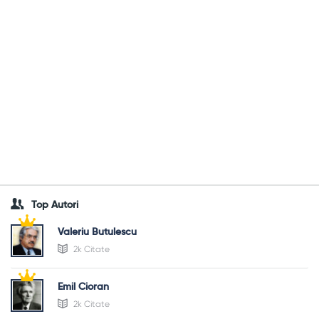
Top Autori
Valeriu Butulescu
2k Citate
Emil Cioran
2k Citate