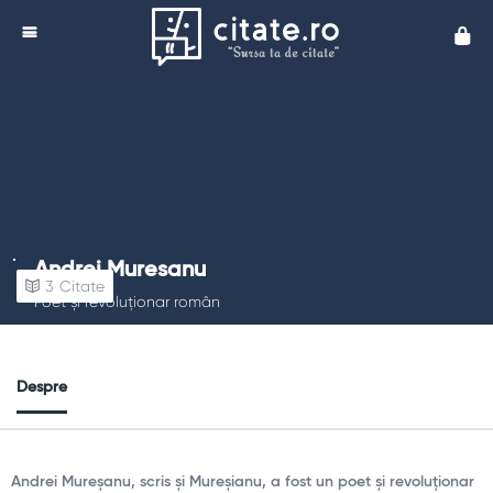
Cita
Andrei Muresanu
3
Citate
Poet și revoluționar român
Despre
Andrei Mureșanu, scris și Mureșianu, a fost un poet și revoluționar