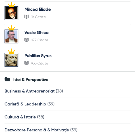
Mircea Eliade
1k Citate
Vasile Ghica
977 Citate
Publilius Syrus
935 Citate
Idei & Perspective
Business & Antreprenoriat
(38)
Carieră & Leadership
(39)
Cultură & Istorie
(38)
Dezvoltare Personală & Motivație
(39)