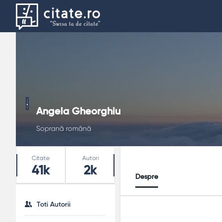
Angela Gheorghiu
Soprană română
Stats
Citate
Autori
41k
2k
Despre
Toti Autorii