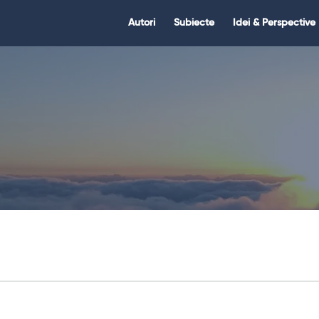
Citate.ro
Citate.ro
Autori
Subiecte
Idei & Perspective
Navigation