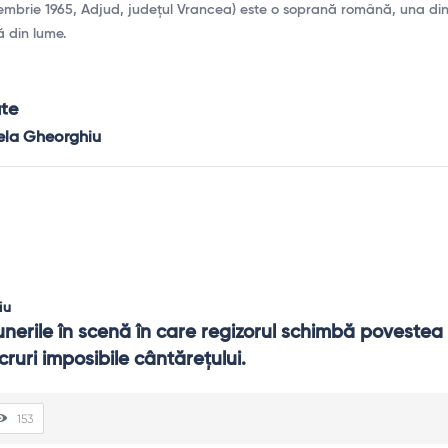
embrie 1965, Adjud, județul Vrancea) este o soprană română, una din
 din lume.
ate
ela Gheorghiu
iu
unerile în scenă în care regizorul schimbă povestea 
ucruri imposibile cântăreţului.
153