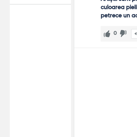
culoarea pieli
petrece un act
Adv
120x600
0