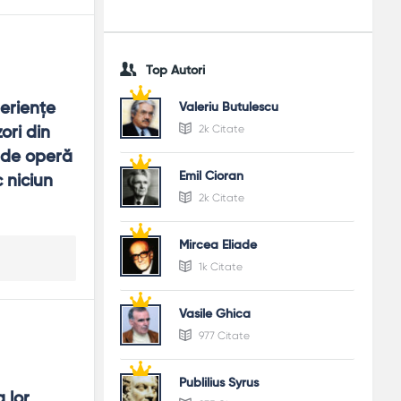
Top Autori
erienţe 
Valeriu Butulescu
2k Citate
ri din 
 de operă 
Emil Cioran
niciun 
2k Citate
Mircea Eliade
1k Citate
Vasile Ghica
977 Citate
Publilius Syrus
lor, 