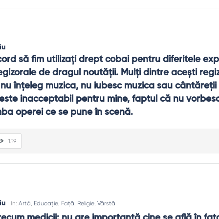
iu
rd să fim utilizaţi drept cobai pentru diferitele exp
egizorale de dragul noutăţii. Mulţi dintre aceşti regizo
nu înţeleg muzica, nu iubesc muzica sau cântăreţii
este inacceptabil pentru mine, faptul că nu vorbesc 
mba operei ce se pune în scenă.
159
iu
In:
Artă
,
Educație
,
Față
,
Religie
,
Vârstă
precum medicii: nu are importanţă cine se află în faţa 