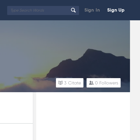
Sign In
Sign Up
3
Citate
0
Followers
Sidebar
Adv
250x250