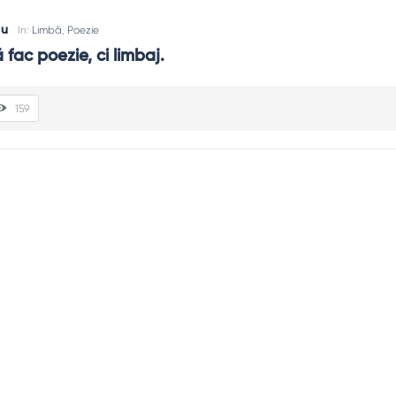
cu
In:
Limbă
,
Poezie
fac poezie, ci limbaj.
159