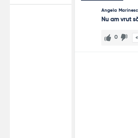
Angela Marines
Adv
Nu am vrut să 
120x600
0