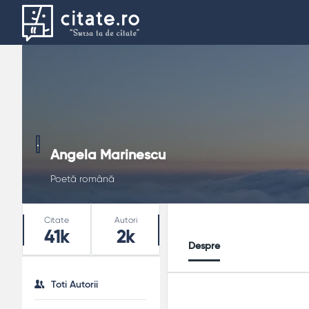
Angela Marinescu
Poetă română
Stats
Citate
Autori
41k
2k
Despre
Toti Autorii