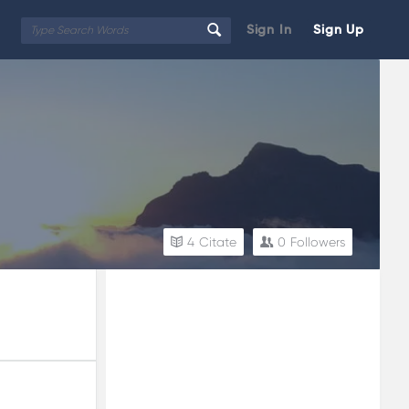
Sign In
Sign Up
4
Citate
0
Followers
Sidebar
Adv
250x250