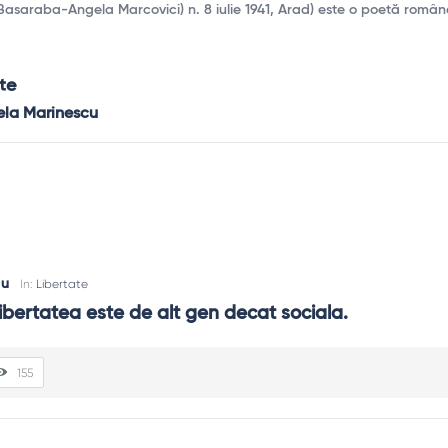
asaraba-Angela Marcovici) n. 8 iulie 1941, Arad) este o poetă român
te
ela Marinescu
cu
In:
Libertate
libertatea este de alt gen decat sociala.
155