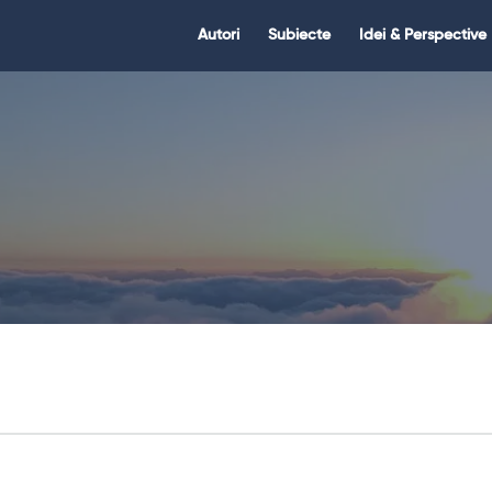
Citate.ro
Citate.ro
Autori
Subiecte
Idei & Perspective
Navigation