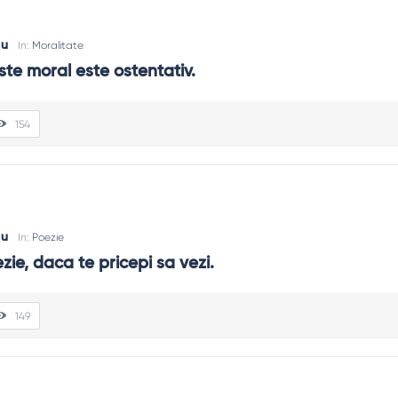
cu
In:
Moralitate
ste moral este ostentativ.
154
cu
In:
Poezie
zie, daca te pricepi sa vezi.
149