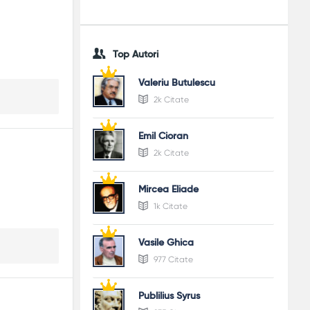
Top Autori
Valeriu Butulescu
2k Citate
Emil Cioran
2k Citate
Mircea Eliade
1k Citate
Vasile Ghica
977 Citate
Publilius Syrus