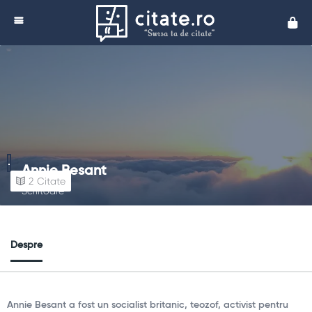
Cita
Annie Besant
2
Citate
Scriitoare
Despre
Annie Besant a fost un socialist britanic, teozof, activist pentru