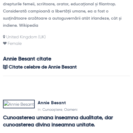
drepturile femeii, scriitoare, orator, educațional și filantrop.
Considerată campioană a libertății umane, ea a fost o
susținătoare arzătoare a autoguvernării atât irlandeze, cât și
indiene. Wikipedia
United Kingdom (UK)
Female
Annie Besant citate
Citate celebre de Annie Besant
Annie Besant
In:
Cunoaștere
,
Oameni
Cunoasterea umana inseamna dualitate, dar 
cunoasterea divina inseamna unitate.