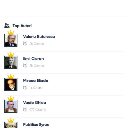
Top Autori
Valeriu Butulescu
2k Citate
Emil Cioran
2k Citate
Mircea Eliade
1k Citate
Vasile Ghica
977 Citate
Publilius Syrus