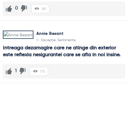
0
167
Annie Besant
In:
Decepție
,
Sentimente
Intreaga dezamagire care ne atinge din exterior 
este reflexia nesigurantei care se afla in noi insine.
1
175
Sidebar
Adv
250x250