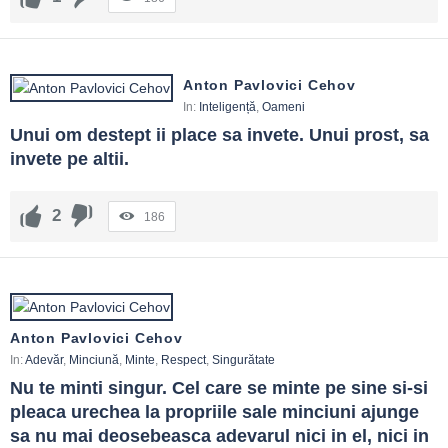
Anton Pavlovici Cehov
In:
Inteligență
,
Oameni
Unui om destept ii place sa invete. Unui prost, sa 
invete pe altii.
2
186
Anton Pavlovici Cehov
In:
Adevăr
,
Minciună
,
Minte
,
Respect
,
Singurătate
Nu te minti singur. Cel care se minte pe sine si-si 
pleaca urechea la propriile sale minciuni ajunge 
sa nu mai deosebeasca adevarul nici in el, nici in 