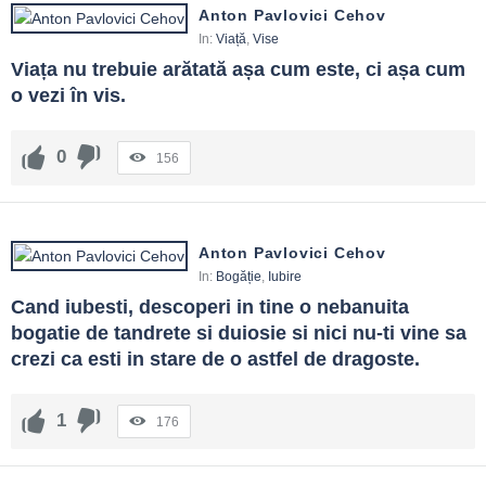
Anton Pavlovici Cehov
In:
Viață
,
Vise
Viața nu trebuie arătată așa cum este, ci așa cum 
o vezi în vis.
0
156
Anton Pavlovici Cehov
In:
Bogăție
,
Iubire
Cand iubesti, descoperi in tine o nebanuita 
bogatie de tandrete si duiosie si nici nu-ti vine sa 
crezi ca esti in stare de o astfel de dragoste.
1
176