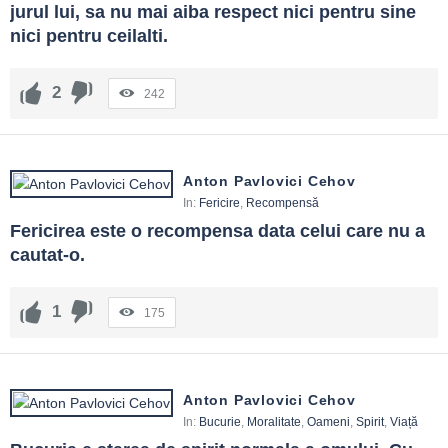
jurul lui, sa nu mai aiba respect nici pentru sine 
nici pentru ceilalti.
2
242
Anton Pavlovici Cehov
In:
Fericire
,
Recompensă
Fericirea este o recompensa data celui care nu a 
cautat-o.
1
175
Anton Pavlovici Cehov
In:
Bucurie
,
Moralitate
,
Oameni
,
Spirit
,
Viață