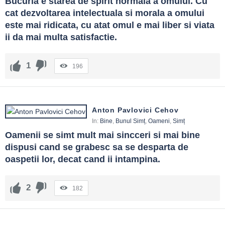
Bucuria e starea de spirit normala a omului. Cu 
cat dezvoltarea intelectuala si morala a omului 
este mai ridicata, cu atat omul e mai liber si viata 
ii da mai multa satisfactie.
1
196
Anton Pavlovici Cehov
In:
Bine
,
Bunul Simț
,
Oameni
,
Simț
Oamenii se simt mult mai sincceri si mai bine 
dispusi cand se grabesc sa se desparta de 
oaspetii lor, decat cand ii intampina.
2
182