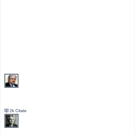
Top Autori
Valeriu Butulescu
2k Citate