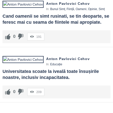
Anton Pavlovici Cehov
In:
Bunul Simț
,
Ființă
,
Oameni
,
Opinie
,
Simț
Cand oamenii se simt rusinati, se tin deoparte, se 
feresc mai cu seama de fiintele mai apropiate.
0
191
Anton Pavlovici Cehov
In:
Educație
Universitatea scoate la iveală toate însușirile 
noastre, inclusiv incapacitatea.
0
209