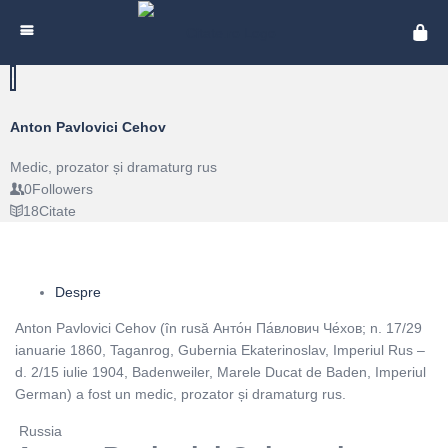
Cita
Anton Pavlovici Cehov
Medic, prozator și dramaturg rus
0
Followers
18
Citate
Despre
Anton Pavlovici Cehov (în rusă Анто́н Па́влович Че́хов; n. 17/29
ianuarie 1860, Taganrog, Gubernia Ekaterinoslav, Imperiul Rus –
d. 2/15 iulie 1904, Badenweiler, Marele Ducat de Baden, Imperiul
German) a fost un medic, prozator și dramaturg rus.
Russia