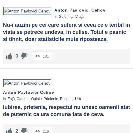
Anton Pavlovici Cehov
In:
Suferința
,
Viață
Nu-i auzim pe cei care sufera si ceea ce e teribil in 
viata se petrece undeva, in culise. Totul e pasnic 
si tihnit, doar statisticile mute riposteaza.
0
181
Anton Pavlovici Cehov
In:
Față
,
Oameni
,
Opinie
,
Prietenie
,
Respect
,
Ură
Iubirea, prietenia, respectul nu unesc oamenii atat 
de puternic ca ura comuna fata de ceva.
2
219