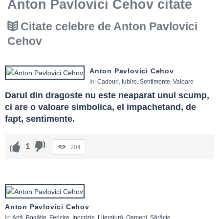
Anton Pavlovici Cehov citate
Citate celebre de Anton Pavlovici
Cehov
Anton Pavlovici Cehov
In:
Cadouri
,
Iubire
,
Sentimente
,
Valoare
Darul din dragoste nu este neaparat unul scump, 
ci are o valoare simbolica, el impachetand, de 
fapt, sentimente.
1
204
Anton Pavlovici Cehov
In:
Artă
,
Bogăție
,
Fericire
,
Ipocrizie
,
Literatură
,
Oameni
,
Sărăcie