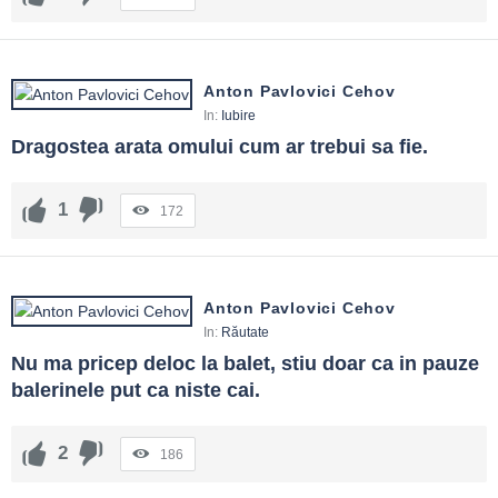
Anton Pavlovici Cehov
In:
Iubire
Dragostea arata omului cum ar trebui sa fie.
1
172
Anton Pavlovici Cehov
In:
Răutate
Nu ma pricep deloc la balet, stiu doar ca in pauze 
balerinele put ca niste cai.
2
186