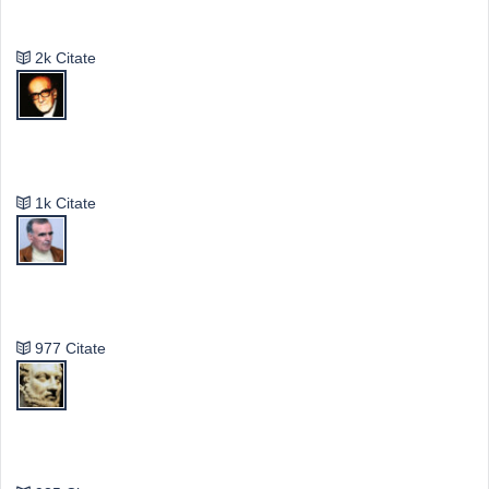
Emil Cioran
2k Citate
Mircea Eliade
1k Citate
Vasile Ghica
977 Citate
Publilius Syrus