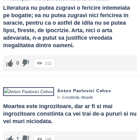
Literatura nu putea zugravi o fericire intemeiata 
pe bogatie; ea nu putea zugravi nici fericirea in 
saracie, pentru ca o astfel de idila nu se putea 
lipsi, fireste, de ipocrizie. Arta, nici o arta 
adevarata, n-a putut sa justifice vreodata 
inegalitatea dintre oameni.
0
212
Anton Pavlovici Cehov
In:
Conștiință
,
Moarte
Moartea este ingrozitoare, dar ar fi si mai 
ingrozitoare constiinta ca vei trai de-a pururi si nu 
vei muri niciodata.
1
186