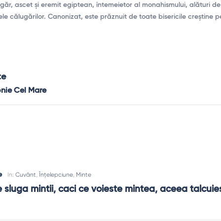
ugăr, ascet și eremit egiptean, întemeietor al monahismului, alături d
le călugărilor. Canonizat, este prăznuit de toate bisericile creștine 
te
onie Cel Mare
e
In:
Cuvânt
,
Înțelepciune
,
Minte
 sluga mintii, caci ce voieste mintea, aceea talcuies