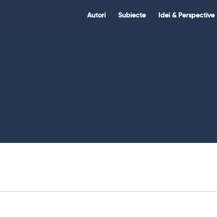
Citate.ro
Citate.ro
Autori
Subiecte
Idei & Perspective
Navigation