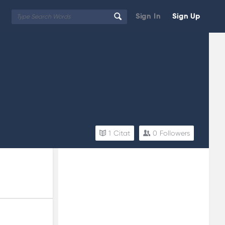
Sign In
Sign Up
1
Citat
0
Followers
Sidebar
Adv
250x250