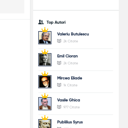
Top Autori
Valeriu Butulescu
2k Citate
Emil Cioran
2k Citate
Mircea Eliade
1k Citate
Vasile Ghica
977 Citate
Publilius Syrus