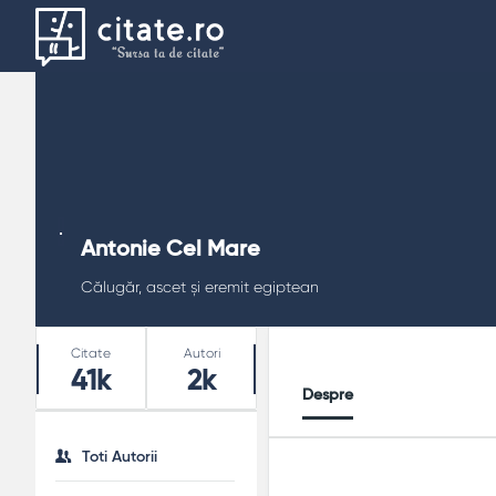
Antonie Cel Mare
Călugăr, ascet și eremit egiptean
Stats
Citate
Autori
41k
2k
Despre
Toti Autorii