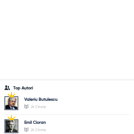
Top Autori
Valeriu Butulescu
2k Citate
Emil Cioran
2k Citate