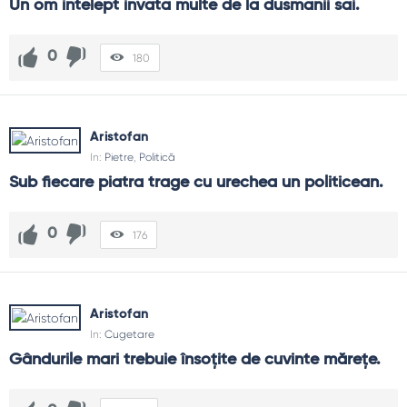
Un om intelept invata multe de la dusmanii sai.
0
180
Aristofan
In:
Pietre
,
Politică
Sub fiecare piatra trage cu urechea un politicean.
0
176
Aristofan
In:
Cugetare
Gândurile mari trebuie însoțite de cuvinte mărețe.