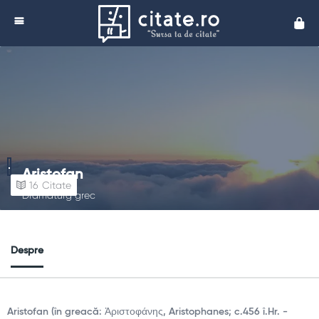
Cita
Aristofan
16
Citate
Dramaturg grec
Despre
Aristofan (în greacă: Ἀριστοφάνης, Aristophanes; c.456 î.Hr. -