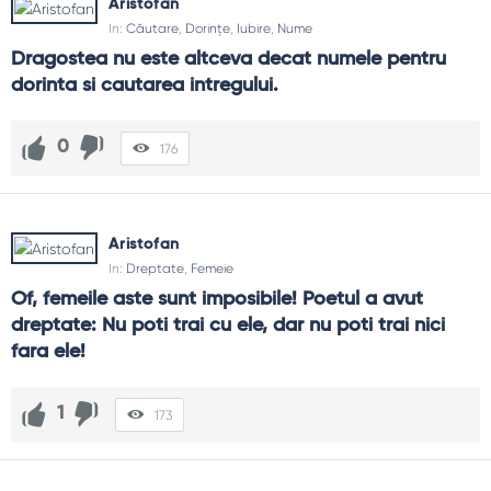
Aristofan
In:
Căutare
,
Dorințe
,
Iubire
,
Nume
Dragostea nu este altceva decat numele pentru 
dorinta si cautarea intregului.
0
176
Aristofan
In:
Dreptate
,
Femeie
Of, femeile aste sunt imposibile! Poetul a avut 
dreptate: Nu poti trai cu ele, dar nu poti trai nici 
fara ele!
1
173