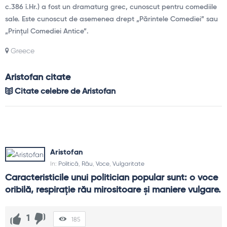
c.386 î.Hr.) a fost un dramaturg grec, cunoscut pentru comediile
sale. Este cunoscut de asemenea drept „Părintele Comediei” sau
„Prințul Comediei Antice”.
Greece
Aristofan citate
Citate celebre de Aristofan
Aristofan
In:
Politică
,
Rău
,
Voce
,
Vulgaritate
Caracteristicile unui politician popular sunt: o voce 
oribilă, respirație rău mirositoare și maniere vulgare.
1
185