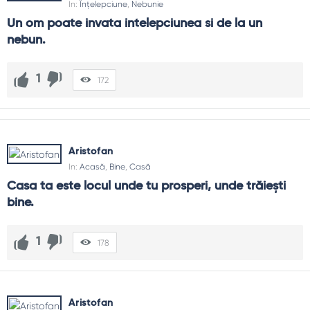
In:
Înțelepciune
,
Nebunie
Un om poate invata intelepciunea si de la un 
nebun.
1
172
Aristofan
In:
Acasă
,
Bine
,
Casă
Casa ta este locul unde tu prosperi, unde trăiești 
bine.
1
178
Aristofan