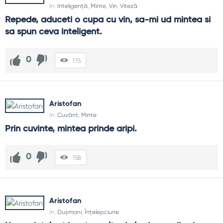
In:
Inteligență
,
Minte
,
Vin
,
Viteză
Repede, aduceti o cupa cu vin, sa-mi ud mintea si 
sa spun ceva inteligent.
0
175
Aristofan
In:
Cuvânt
,
Minte
Prin cuvinte, mintea prinde aripi.
0
158
Aristofan
In:
Dușmani
,
Înțelepciune