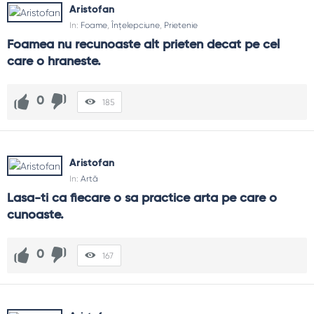
Aristofan
In:
Foame
,
Înțelepciune
,
Prietenie
Foamea nu recunoaste alt prieten decat pe cel 
care o hraneste.
0
185
Aristofan
In:
Artă
Lasa-ti ca fiecare o sa practice arta pe care o 
cunoaste.
0
167