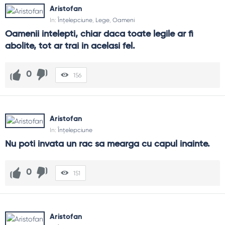
Aristofan
In:
Înțelepciune
,
Lege
,
Oameni
Oamenii intelepti, chiar daca toate legile ar fi 
abolite, tot ar trai in acelasi fel.
0
156
Aristofan
In:
Înțelepciune
Nu poti invata un rac sa mearga cu capul inainte.
0
151
Aristofan