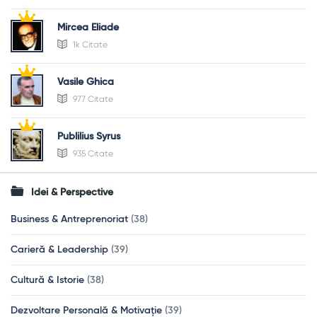
Mircea Eliade
1k Citate
Vasile Ghica
977 Citate
Publilius Syrus
935 Citate
Idei & Perspective
Business & Antreprenoriat
(38)
Carieră & Leadership
(39)
Cultură & Istorie
(38)
Dezvoltare Personală & Motivație
(39)