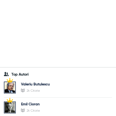
Top Autori
Valeriu Butulescu
2k Citate
Emil Cioran
2k Citate