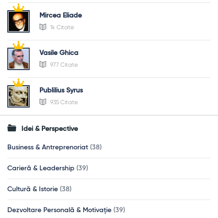
Mircea Eliade
1k Citate
Vasile Ghica
977 Citate
Publilius Syrus
935 Citate
Idei & Perspective
Business & Antreprenoriat
(38)
Carieră & Leadership
(39)
Cultură & Istorie
(38)
Dezvoltare Personală & Motivație
(39)