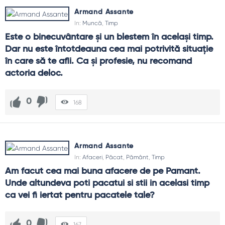
Armand Assante
In:
Muncă
,
Timp
Este o binecuvântare şi un blestem în acelaşi timp. 
Dar nu este întotdeauna cea mai potrivită situaţie 
în care să te afli. Ca şi profesie, nu recomand 
actoria deloc.
0
168
Armand Assante
In:
Afaceri
,
Păcat
,
Pământ
,
Timp
Am facut cea mai buna afacere de pe Pamant. 
Unde altundeva poti pacatui si stii in acelasi timp 
ca vei fi iertat pentru pacatele tale?
0
167