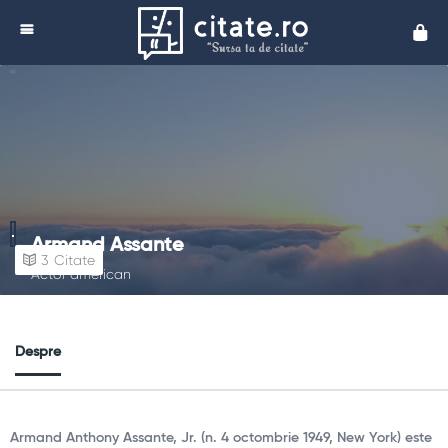
Cita
Armand Assante
3
Citate
Actor american
Despre
Armand Anthony Assante, Jr. (n. 4 octombrie 1949, New York) este