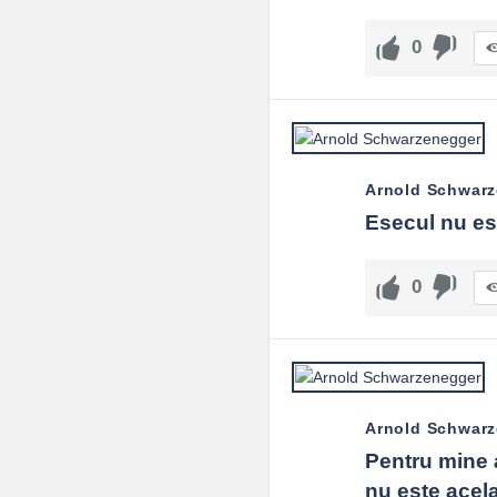
0
Arnold Schwar
Esecul nu est
0
Arnold Schwar
Pentru mine a
nu este acela