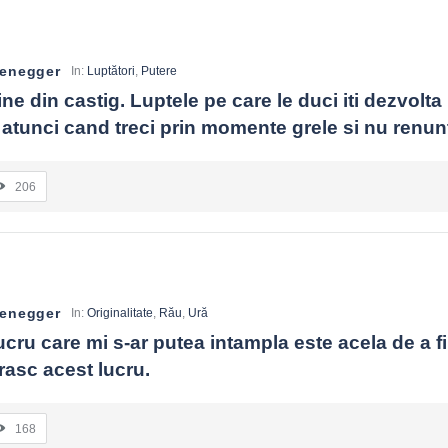
zenegger
In:
Luptători
,
Putere
ne din castig. Luptele pe care le duci iti dezvolta 
 atunci cand treci prin momente grele si nu renunt
206
zenegger
In:
Originalitate
,
Rău
,
Ură
ucru care mi s-ar putea intampla este acela de a fi l
 Urasc acest lucru.
168