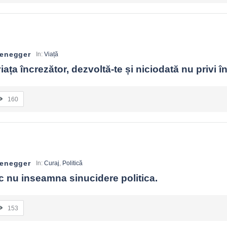
zenegger
In:
Viață
iața încrezător, dezvoltă-te și niciodată nu privi î
160
zenegger
In:
Curaj
,
Politică
ic nu inseamna sinucidere politica.
153