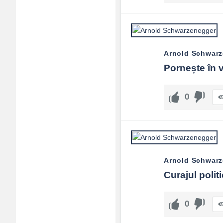
Adv
120x600
Arnold Schwar
Pornește în v
0
Arnold Schwar
Curajul polit
0