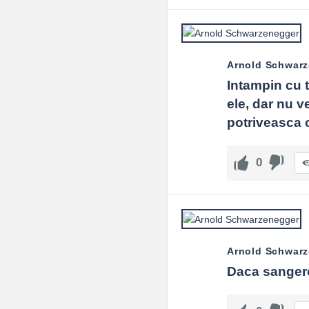
Arnold Schwar
Intampin cu t
ele, dar nu v
potriveasca c
0
Arnold Schwar
Daca sangere