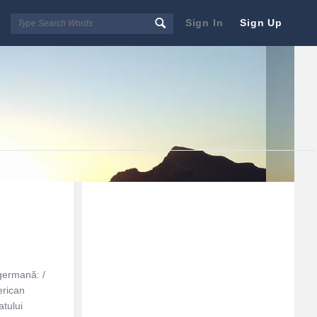
Sign In
Sign Up
Sidebar
Adv
250x250
 germană: /
erican
atului