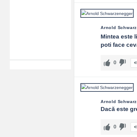
Arnold Schwar
Mintea este l
poti face ceva
0
Arnold Schwar
Dacă este greu
0