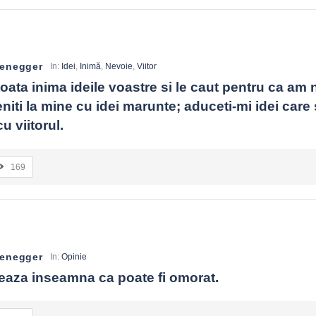
zenegger
In:
Idei
,
Inimă
,
Nevoie
,
Viitor
oata inima ideile voastre si le caut pentru ca am 
eniti la mine cu idei marunte; aduceti-mi idei care 
u viitorul.
169
zenegger
In:
Opinie
aza inseamna ca poate fi omorat.