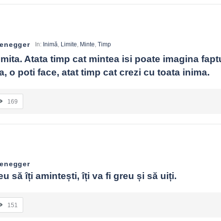
zenegger
In:
Inimă
,
Limite
,
Minte
,
Timp
imita. Atata timp cat mintea isi poate imagina faptu
, o poti face, atat timp cat crezi cu toata inima.
169
zenegger
 să îți amintești, îți va fi greu și să uiți.
151