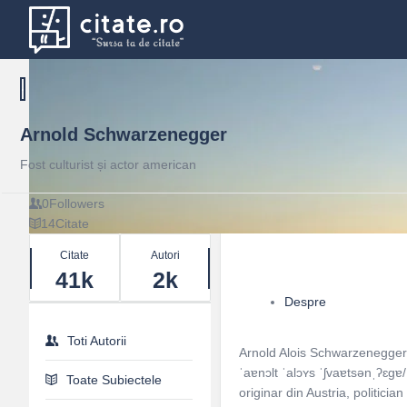
Arnold Schwarzenegger
Fost culturist și actor american
0
Followers
14
Citate
Stats
Citate
Autori
41k
2k
Despre
Toti Autorii
Arnold Alois Schwarzenegger (
ˈaɐnɔlt ˈalɔʏs ˈʃvaɐtsənˌʔɛɡɐ/,
Toate Subiectele
originar din Austria, politicia