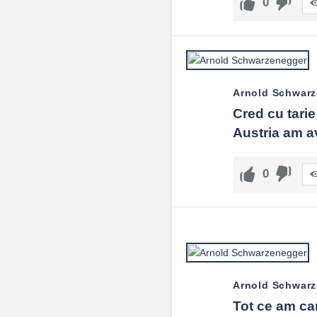
0
Arnold Schwar
Cred cu tarie
Austria am a
0
Arnold Schwar
Tot ce am car