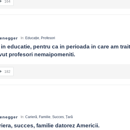
164
zenegger
In:
Educație
,
Profesori
 in educatie, pentru ca in perioada in care am trait 
vut profesori nemaipomeniti.
182
zenegger
In:
Carieră
,
Familie
,
Succes
,
Țară
iera, succes, familie datorez Americii.