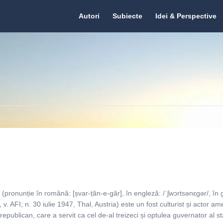
Citate.ro
Citate.ro
Autori
Subiecte
Idei & Perspective
Navigation
pronunție în română: [șvar-țăn-e-găr], în engleză: /ˈʃwɔrtsənɛɡər/, în
 v. AFI; n. 30 iulie 1947, Thal​, Austria) este un fost culturist și actor am
n republican, care a servit ca cel de-al treizeci și optulea guvernator al st