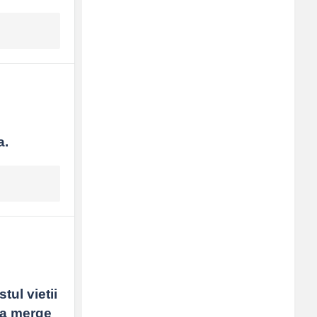
a.
ul vietii 
 a merge 