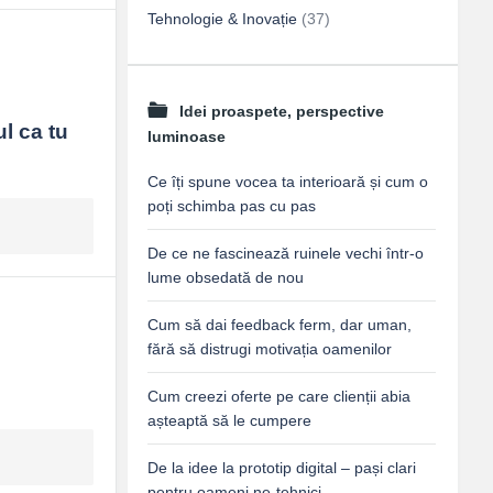
Tehnologie & Inovație
(37)
Idei proaspete, perspective
l ca tu 
luminoase
Ce îți spune vocea ta interioară și cum o
poți schimba pas cu pas
De ce ne fascinează ruinele vechi într-o
lume obsedată de nou
Cum să dai feedback ferm, dar uman,
fără să distrugi motivația oamenilor
Cum creezi oferte pe care clienții abia
așteaptă să le cumpere
De la idee la prototip digital – pași clari
pentru oameni ne-tehnici