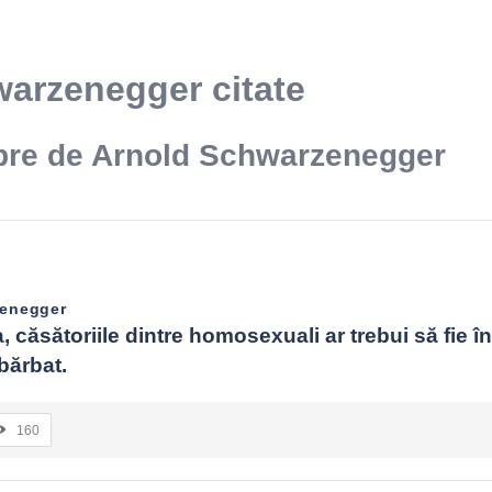
arzenegger citate
ebre de Arnold Schwarzenegger
zenegger
, căsătoriile dintre homosexuali ar trebui să fie înt
bărbat.
160