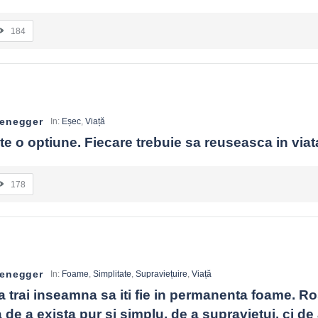
184
zenegger
In:
Eșec
,
Viață
e o optiune. Fiecare trebuie sa reuseasca in viat
178
zenegger
In:
Foame
,
Simplitate
,
Supraviețuire
,
Viață
 trai inseamna sa iti fie in permanenta foame. Rost
 de a exista pur si simplu, de a supravietui, ci de