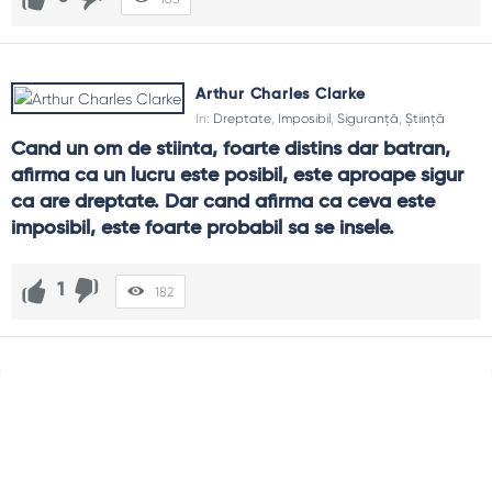
Arthur Charles Clarke
In:
Dreptate
,
Imposibil
,
Siguranță
,
Știință
Cand un om de stiinta, foarte distins dar batran, 
afirma ca un lucru este posibil, este aproape sigur 
ca are dreptate. Dar cand afirma ca ceva este 
imposibil, este foarte probabil sa se insele.
1
182
Sidebar
Adv
250x250