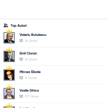
Top Autori
Valeriu Butulescu
2k Citate
Emil Cioran
2k Citate
Mircea Eliade
1k Citate
Vasile Ghica
977 Citate