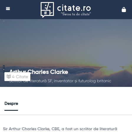
Cita
Arthur Charles Clarke
4
Citate
Scriitor de literatură SF, inventator și futurolog britanic
Despre
Sir Arthur Charles Clarke, CBE, a fost un scriitor de literatură