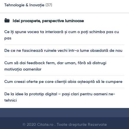
Tehnologie & Inovație
(37)
Idei proaspete, perspective luminoase
Ce îți spune vocea ta interioară și cum o poți schimba pas cu
pas
De ce ne fascinează ruinele vechi într-o lume obsedată de nou
Cum să dai feedback ferm, dar uman, fără să distrugi
motivația oamenilor
Cum creezi oferte pe care clienții abia așteaptă să le cumpere
De la idee la prototip digital – pași clari pentru oameni ne-
tehnici
Footer
© 2020 Citate.ro . Toate drepturile Rezervate