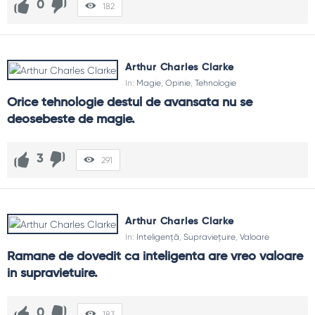
0
182
Arthur Charles Clarke
In:
Magie
,
Opinie
,
Tehnologie
Orice tehnologie destul de avansata nu se 
deosebeste de magie.
3
291
Arthur Charles Clarke
In:
Inteligență
,
Supraviețuire
,
Valoare
Ramane de dovedit ca inteligenta are vreo valoare 
in supravietuire.
0
183