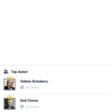
Top Autori
Valeriu Butulescu
2k Citate
Emil Cioran
2k Citate