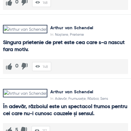
0
168
Arthur van Schendel
In:
Naștere
,
Prietenie
Singura prietenie de pret este cea care s-a nascut 
fara motiv.
0
148
Arthur van Schendel
In:
Adevăr
,
Frumusețe
,
Război
,
Sens
În adevăr, războiul este un spectacol frumos pentru 
cei care nu-i cunosc cauzele şi sensul.
5
217