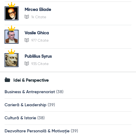
Mircea Eliade
1k Citate
Vasile Ghica
977 Citate
Publilius Syrus
935 Citate
Idei & Perspective
Business & Antreprenoriat
(38)
Carieră & Leadership
(39)
Cultură & Istorie
(38)
Dezvoltare Personală & Motivație
(39)