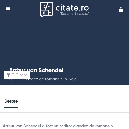
Cita
Arthur van Schendel
3
Citate
Scriitor olandez de romane și nuvele
Despre
Arthur van Schendel a fost un scriitor olandez de romane și