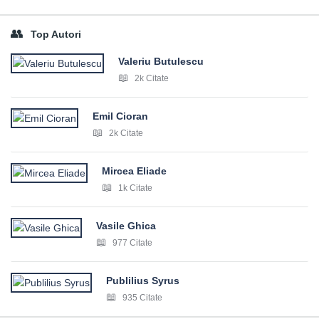
Top Autori
Valeriu Butulescu
2k Citate
Emil Cioran
2k Citate
Mircea Eliade
1k Citate
Vasile Ghica
977 Citate
Publilius Syrus
935 Citate