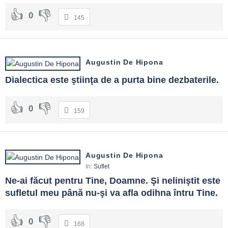
0
145
Augustin De Hipona
Dialectica este ştiinţa de a purta bine dezbaterile.
0
159
Augustin De Hipona
In:
Suflet
Ne-ai făcut pentru Tine, Doamne. Şi neliniştit este 
sufletul meu până nu-şi va afla odihna întru Tine.
0
168