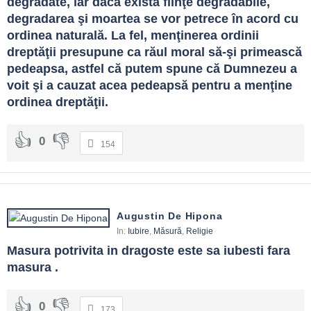
degradate, iar dacă există fiinţe degradabile, 
degradarea şi moartea se vor petrece în acord cu 
ordinea naturală. La fel, menţinerea ordinii 
dreptăţii presupune ca răul moral să-şi primească 
pedeapsa, astfel că putem spune că Dumnezeu a 
voit şi a cauzat acea pedeapsă pentru a menţine 
ordinea dreptăţii.
0
154
Augustin De Hipona
In:
Iubire
,
Măsură
,
Religie
Masura potrivita in dragoste este sa iubesti fara 
masura .
0
173