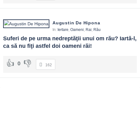
Augustin De Hipona
In:
Iertare
,
Oameni
,
Rai
,
Rău
Suferi de pe urma nedreptăţii unui om rău? Iartă-l, 
ca să nu fiţi astfel doi oameni răi!
0
162
Sidebar
Adv
250x250