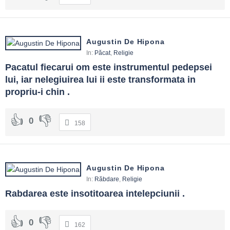
Augustin De Hipona
In:
Păcat
,
Religie
Pacatul fiecarui om este instrumentul pedepsei 
lui, iar nelegiuirea lui ii este transformata in 
propriu-i chin .
0
158
Augustin De Hipona
In:
Răbdare
,
Religie
Rabdarea este insotitoarea intelepciunii .
0
162