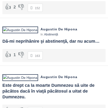
2
152
Augustin De Hipona
In:
Abstinență
Dă-mi neprihănire şi abstinenţă, dar nu acum…
1
163
Augustin De Hipona
Este drept ca la moarte Dumnezeu să uite de 
păcătos dacă în viaţă păcătosul a uitat de 
Dumnezeu.