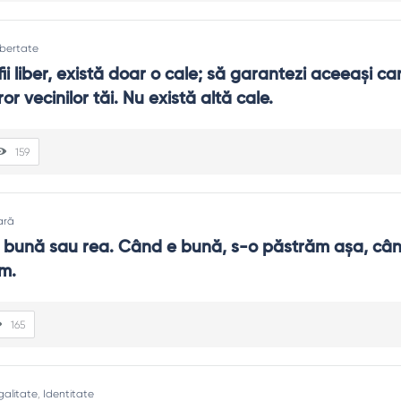
ibertate
ii liber, există doar o cale; să garantezi aceeaşi can
ror vecinilor tăi. Nu există altă cale.
159
ară
 bună sau rea. Când e bună, s-o păstrăm aşa, când
m.
165
galitate
,
Identitate