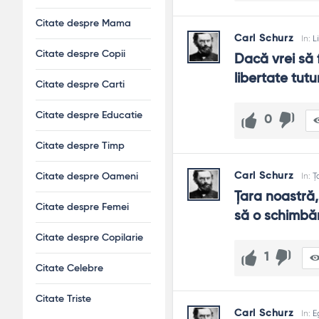
Citate despre Mama
Carl Schurz
In:
L
Citate despre Copii
Dacă vrei să f
libertate tutu
Citate despre Carti
Citate despre Educatie
0
Citate despre Timp
Carl Schurz
In:
Ț
Citate despre Oameni
Ţara noastră,
Citate despre Femei
să o schimbă
Citate despre Copilarie
1
Citate Celebre
Citate Triste
Carl Schurz
In:
E