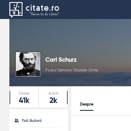
Carl Schurz
Fostul Senator Statele Unite
Stats
Citate
Autori
41k
2k
Despre
Toti Autorii