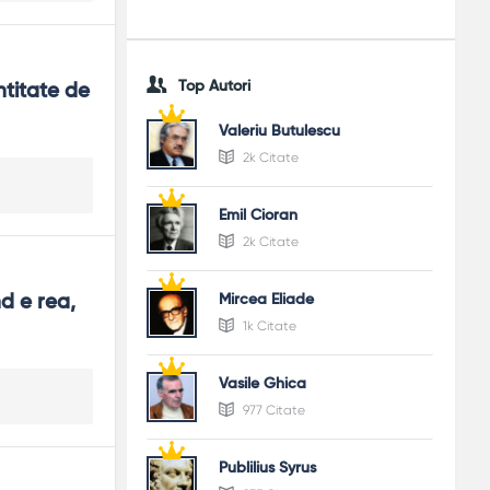
Top Autori
titate de 
Valeriu Butulescu
2k Citate
Emil Cioran
2k Citate
 e rea, 
Mircea Eliade
1k Citate
Vasile Ghica
977 Citate
Publilius Syrus