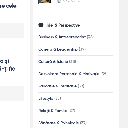
935 Citate
e cele 
Idei & Perspective
Business & Antreprenoriat
(38)
Carieră & Leadership
(39)
 şi 
Cultură & Istorie
(38)
ţi fie 
Dezvoltare Personală & Motivație
(39)
Educație & Inspirație
(37)
Lifestyle
(37)
Relații & Familie
(37)
Sănătate & Psihologie
(37)