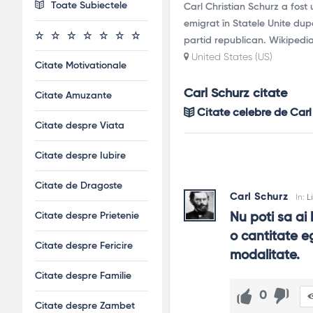
Toate Subiectele
Carl Christian Schurz a fost 
emigrat în Statele Unite du
partid republican. Wikipedi
United States (US)
Citate Motivationale
Carl Schurz citate
Citate Amuzante
Citate celebre de Carl
Citate despre Viata
Citate despre Iubire
Citate de Dragoste
Carl Schurz
In:
L
Citate despre Prietenie
Nu poti sa ai
o cantitate eg
Citate despre Fericire
modalitate.
Citate despre Familie
0
Citate despre Zambet