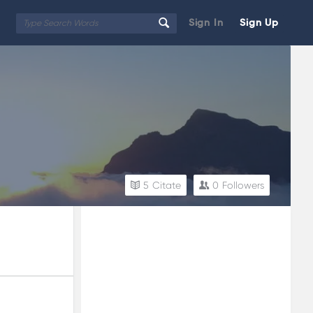
Sign In
Sign Up
5
Citate
0
Followers
Sidebar
Adv
250x250