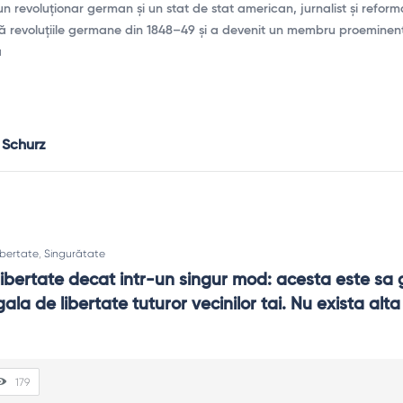
un revoluționar german și un stat de stat american, jurnalist și reform
pă revoluțiile germane din 1848–49 și a devenit un membru proeminent
a
 Schurz
ibertate
,
Singurătate
 libertate decat intr-un singur mod: acesta este sa 
ala de libertate tuturor vecinilor tai. Nu exista alta 
179