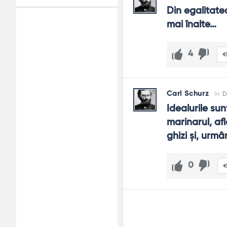
Din egalitatea
mai înalte…
Adv
120x600
4
Carl Schurz
In:
D
Idealurile sun
marinarul, afl
ghizi şi, urmân
0