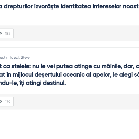
 drepturilor izvorăşte identitatea intereselor noastr
183
estin
,
Ideal
,
Stele
t ca stelele: nu le vei putea atinge cu mâinile, dar, ca
at în mijlocul deşertului oceanic al apelor, le alegi să-
du-le, îţi atingi destinul.
179