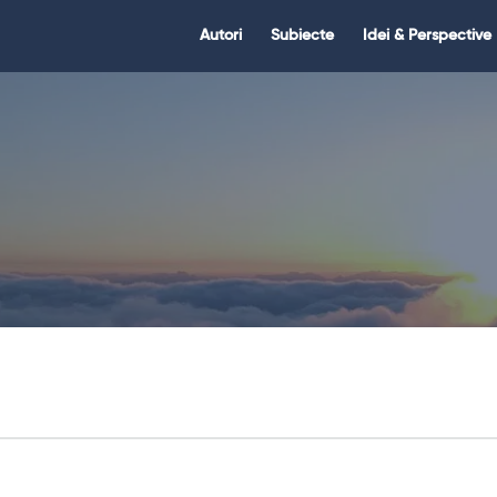
Citate.ro
Citate.ro
Autori
Subiecte
Idei & Perspective
Navigation