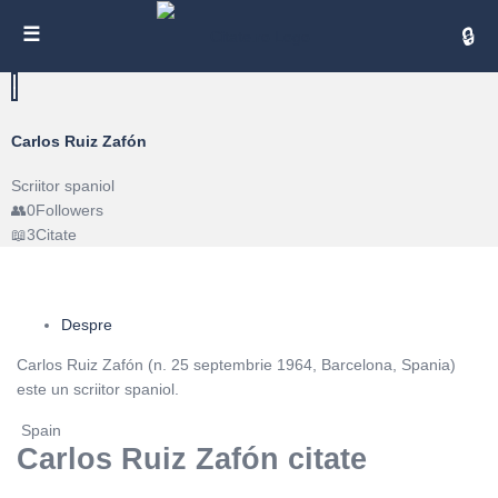
Cita
Carlos Ruiz Zafón
Scriitor spaniol
0
Followers
3
Citate
Despre
Carlos Ruiz Zafón (n. 25 septembrie 1964, Barcelona, Spania)
este un scriitor spaniol.
Spain
Carlos Ruiz Zafón citate