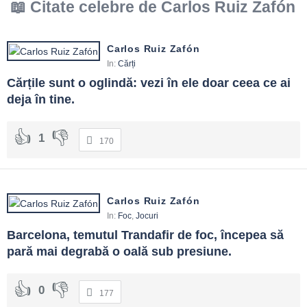
Citate celebre de Carlos Ruiz Zafón
Carlos Ruiz Zafón
In:
Cărți
Cărțile sunt o oglindă: vezi în ele doar ceea ce ai 
deja în tine.
1
170
Carlos Ruiz Zafón
In:
Foc
,
Jocuri
Barcelona, temutul Trandafir de foc, începea să 
pară mai degrabă o oală sub presiune.
0
177