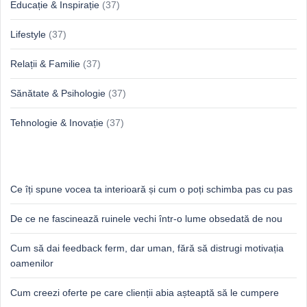
Educație & Inspirație
(37)
Lifestyle
(37)
Relații & Familie
(37)
Sănătate & Psihologie
(37)
Tehnologie & Inovație
(37)
Idei proaspete, perspective luminoase
Ce îți spune vocea ta interioară și cum o poți schimba pas cu pas
De ce ne fascinează ruinele vechi într-o lume obsedată de nou
Cum să dai feedback ferm, dar uman, fără să distrugi motivația
oamenilor
Cum creezi oferte pe care clienții abia așteaptă să le cumpere