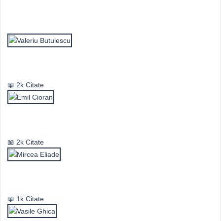
Top Autori
Valeriu Butulescu
2k Citate
Emil Cioran
2k Citate
Mircea Eliade
1k Citate