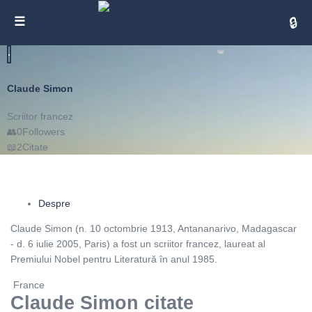
Cita
Claude Simon
Scriitor francez
0
Followers
2
Citate
Despre
Claude Simon (n. 10 octombrie 1913, Antananarivo, Madagascar
- d. 6 iulie 2005, Paris) a fost un scriitor francez, laureat al
Premiului Nobel pentru Literatură în anul 1985.
France
Claude Simon citate