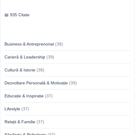
Publilius Syrus
935 Citate
Idei & Perspective
Business & Antreprenoriat
(38)
Carieră & Leadership
(39)
Cultură & Istorie
(38)
Dezvoltare Personală & Motivație
(39)
Educație & Inspirație
(37)
Lifestyle
(37)
Relații & Familie
(37)
Sănătate & Psihologie
(37)