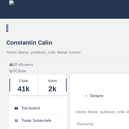
Constantin Calin
Istoric literar, publicist, critic literar roman
0
Followers
3
Citate
Stats
Citate
Autori
41k
2k
Despre
Toti Autorii
Istoric literar, publicist, critic
Toate Subiectele
Romania