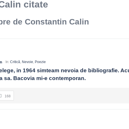
alin citate
bre de Constantin Calin
in
In:
Critică
,
Nevoie
,
Poezie
telege, in 1964 simteam nevoia de bibliografie. Ac
ia sa. Bacovia mi-e contemporan.
168