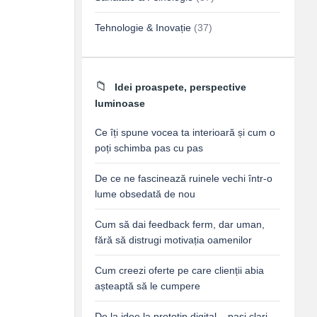
Tehnologie & Inovație
(37)
Idei proaspete, perspective
luminoase
Ce îți spune vocea ta interioară și cum o
poți schimba pas cu pas
De ce ne fascinează ruinele vechi într-o
lume obsedată de nou
Cum să dai feedback ferm, dar uman,
fără să distrugi motivația oamenilor
Cum creezi oferte pe care clienții abia
așteaptă să le cumpere
De la idee la prototip digital – pași clari