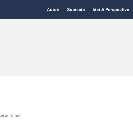
Citate.ro
Citate.ro
Autori
Subiecte
Idei & Perspective
Navigation
 literar roman