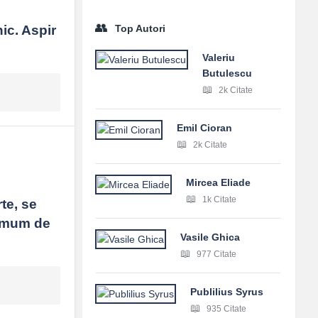
c. Aspir 
Top Autori
Valeriu
Butulescu
2k Citate
Emil Cioran
2k Citate
Mircea Eliade
1k Citate
te, se 
imum de 
Vasile Ghica
977 Citate
Publilius Syrus
935 Citate