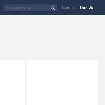
Sign In
Sign Up
Sidebar
Adv
250x250