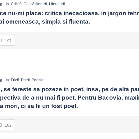
in
In:
Critică
,
Critică literară
,
Literatură
e nu-mi place: critica inecacioasa, in jargon tehni
mai omeneasca, simpla si fluenta.
197
in
In:
Frică
,
Poeți
,
Poezie
, se fereste sa pozeze in poet, insa, pe de alta par
pectiva de a nu mai fi poet. Pentru Bacovia, max
 mori, ci sa fii un fost poet.
182