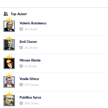
Top Autori
Valeriu Butulescu
2k Citate
Emil Cioran
2k Citate
Mircea Eliade
1k Citate
Vasile Ghica
977 Citate
Publilius Syrus
935 Citate