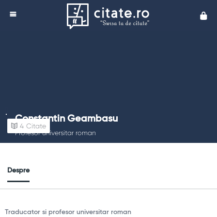
Cita
Constantin Geambasu
4
Citate
Profesor universitar roman
Despre
Traducator si profesor universitar roman