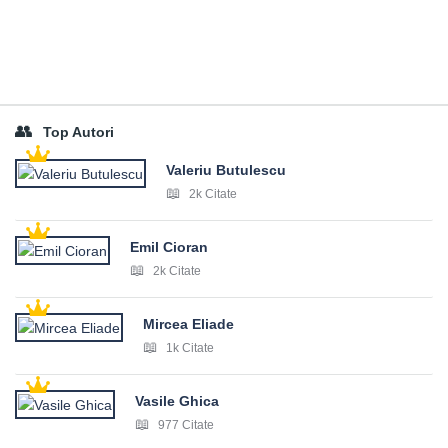
Top Autori
Valeriu Butulescu
2k Citate
Emil Cioran
2k Citate
Mircea Eliade
1k Citate
Vasile Ghica
977 Citate