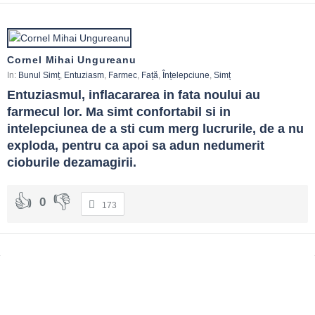
Cornel Mihai Ungureanu
In:
Bunul Simț
,
Entuziasm
,
Farmec
,
Față
,
Înțelepciune
,
Simț
Entuziasmul, inflacararea in fata noului au 
farmecul lor. Ma simt confortabil si in 
intelepciunea de a sti cum merg lucrurile, de a nu 
exploda, pentru ca apoi sa adun nedumerit 
cioburile dezamagirii.
0
173
Sidebar
Adv
250x250