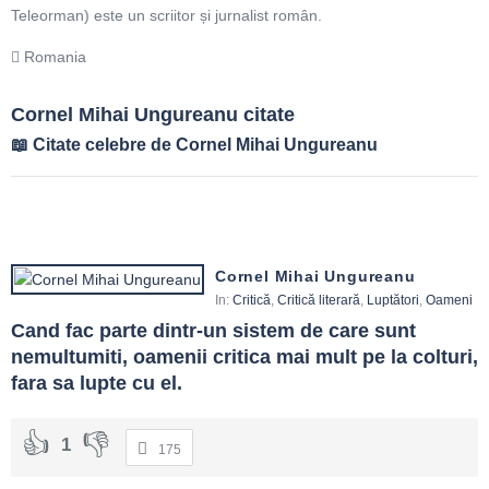
Teleorman) este un scriitor și jurnalist român.
Romania
Cornel Mihai Ungureanu citate
Citate celebre de Cornel Mihai Ungureanu
Cornel Mihai Ungureanu
In:
Critică
,
Critică literară
,
Luptători
,
Oameni
Cand fac parte dintr-un sistem de care sunt 
nemultumiti, oamenii critica mai mult pe la colturi, 
fara sa lupte cu el.
1
175