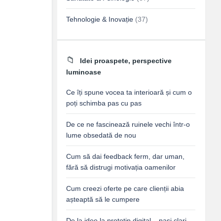
Tehnologie & Inovație
(37)
Idei proaspete, perspective
luminoase
Ce îți spune vocea ta interioară și cum o
poți schimba pas cu pas
De ce ne fascinează ruinele vechi într-o
lume obsedată de nou
Cum să dai feedback ferm, dar uman,
fără să distrugi motivația oamenilor
Cum creezi oferte pe care clienții abia
așteaptă să le cumpere
De la idee la prototip digital – pași clari