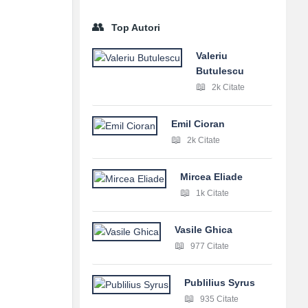
Top Autori
Valeriu
Butulescu
2k Citate
Emil Cioran
2k Citate
Mircea Eliade
1k Citate
Vasile Ghica
977 Citate
Publilius Syrus
935 Citate