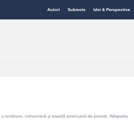
Citate.ro
Citate.ro
Autori
Subiecte
Idei & Perspective
Navigation
o scriitoare, romancieră și eseistă americană de povești. Wikipedia