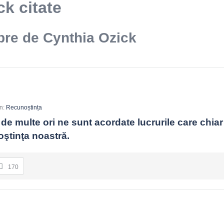
k citate
bre de Cynthia Ozick
In:
Recunoștința
 de multe ori ne sunt acordate lucrurile care chiar
oştinţa noastră.
170