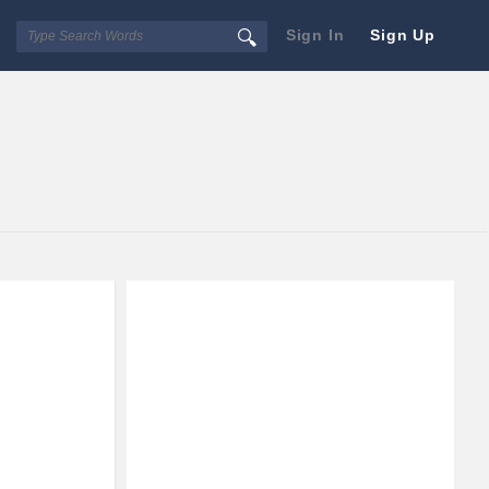
Sign In
Sign Up
Sidebar
Adv
250x250