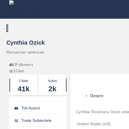
Cynthia Ozick
Romancier american
0
Followers
1
Citat
Stats
Citate
Autori
41k
2k
Despre
Toti Autorii
Cynthia Shoshana Ozick este 
Toate Subiectele
United States (US)