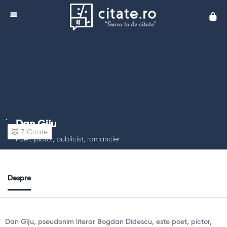
Cita
Dan Giju
7
Citate
Poet, pictor, publicist, romancier
Despre
Dan Gîju, pseudonim literar Bogdan Didescu, este poet, pictor,