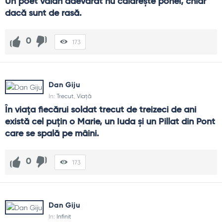
Un poet valah adevărat nu călărește ponei, chiar 
dacă sunt de rasă.
0
173
Dan Giju
In:
Trecut
,
Viață
În viața fiecărui soldat trecut de treizeci de ani 
există cel puțin o Marie, un Iuda și un Pillat din Pont 
care se spală pe mâini.
0
173
Dan Giju
In:
Infinit