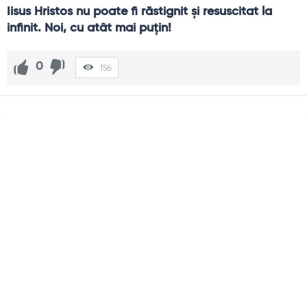
Iisus Hristos nu poate fi răstignit și resuscitat la 
infinit. Noi, cu atât mai puțin!
0
156
Sidebar
Adv
250x250