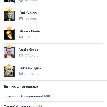
2k Citate
Emil Cioran
2k Citate
Mircea Eliade
1k Citate
Vasile Ghica
977 Citate
Publilius Syrus
935 Citate
Idei & Perspective
Business & Antreprenoriat
(38)
Carieră & Leadership
(39)