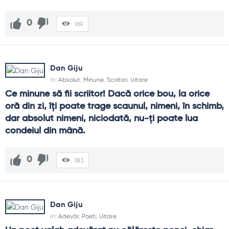
0
169
Dan Giju
In:
Absolut
,
Minune
,
Scriitori
,
Uitare
Ce minune să fii scriitor! Dacă orice bou, la orice 
oră din zi, îți poate trage scaunul, nimeni, în schimb, 
dar absolut nimeni, niciodată, nu-ți poate lua 
condeiul din mână.
0
183
Dan Giju
In:
Adevăr
,
Poeți
,
Uitare