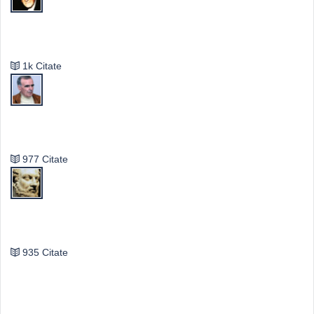
Mircea Eliade
1k Citate
Vasile Ghica
977 Citate
Publilius Syrus
935 Citate
Idei & Perspective