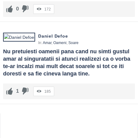
0
172
Daniel Defoe
In:
Amar
,
Oameni
,
Soare
Nu pretuiesti oamenii pana cand nu simti gustul 
amar al singuratatii si atunci realizezi ca o vorba 
te-ar incalzi mai mult decat soarele si tot ce iti 
doresti e sa fie cineva langa tine.
1
185
Sidebar
Adv
250x250