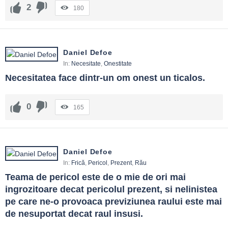
2
180
Daniel Defoe
In:
Necesitate
,
Onestitate
Necesitatea face dintr-un om onest un ticalos.
0
165
Daniel Defoe
In:
Frică
,
Pericol
,
Prezent
,
Rău
Teama de pericol este de o mie de ori mai 
ingrozitoare decat pericolul prezent, si nelinistea 
pe care ne-o provoaca previziunea raului este mai 
de nesuportat decat raul insusi.