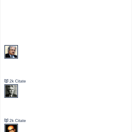
Top Autori
Valeriu Butulescu
2k Citate
Emil Cioran
2k Citate