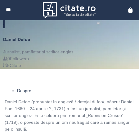
Cita
Daniel Defoe
Jurnalist, pamfletar și scriitor englez
0
Followers
5
Citate
Despre
Daniel Defoe (pronunțat în engleză /ˌdænjəl dɨˈfoʊ/, născut Daniel
Foe; 1660 – 24 aprilie ?, 1731) a fost un jurnalist, pamfletar și
scriitor englez. Este celebru prin romanul „Robinson Crusoe”
(1719), o poveste despre un om naufragiat care a rămas singur
pe o insulă.