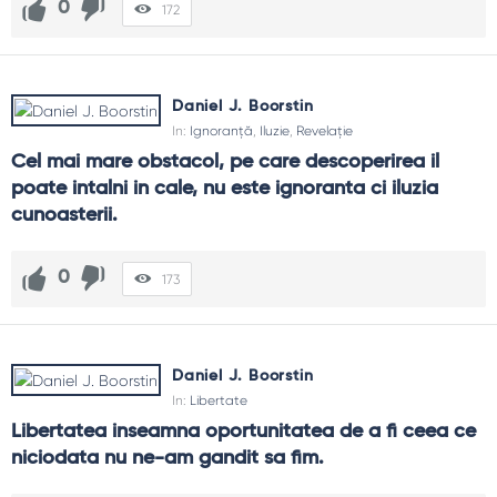
0
172
Daniel J. Boorstin
In:
Ignoranță
,
Iluzie
,
Revelaţie
Cel mai mare obstacol, pe care descoperirea il 
poate intalni in cale, nu este ignoranta ci iluzia 
cunoasterii.
0
173
Daniel J. Boorstin
In:
Libertate
Libertatea inseamna oportunitatea de a fi ceea ce 
niciodata nu ne-am gandit sa fim.