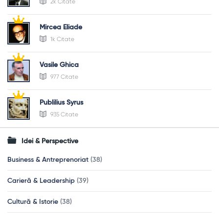
2k Citate
Mircea Eliade
1k Citate
Vasile Ghica
977 Citate
Publilius Syrus
935 Citate
Idei & Perspective
Business & Antreprenoriat
(38)
Carieră & Leadership
(39)
Cultură & Istorie
(38)