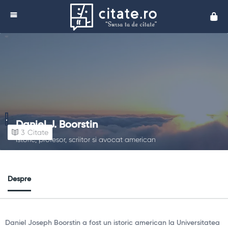
Cita
Daniel J. Boorstin
3
Citate
Istoric, profesor, scriitor si avocat american
Despre
Daniel Joseph Boorstin a fost un istoric american la Universitatea