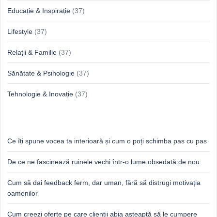
Educație & Inspirație
(37)
Lifestyle
(37)
Relații & Familie
(37)
Sănătate & Psihologie
(37)
Tehnologie & Inovație
(37)
Idei proaspete, perspective luminoase
Ce îți spune vocea ta interioară și cum o poți schimba pas cu pas
De ce ne fascinează ruinele vechi într-o lume obsedată de nou
Cum să dai feedback ferm, dar uman, fără să distrugi motivația
oamenilor
Cum creezi oferte pe care clienții abia așteaptă să le cumpere