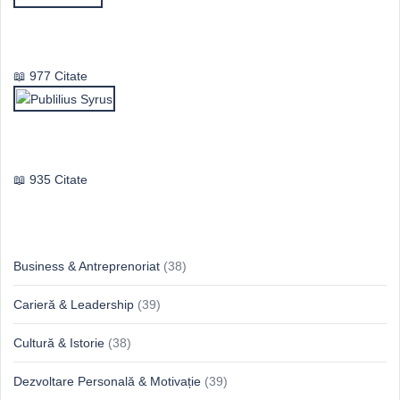
Vasile Ghica
977 Citate
Publilius Syrus
935 Citate
Idei & Perspective
Business & Antreprenoriat
(38)
Carieră & Leadership
(39)
Cultură & Istorie
(38)
Dezvoltare Personală & Motivație
(39)