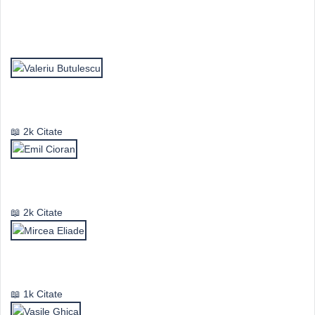
Top Autori
Valeriu Butulescu
2k Citate
Emil Cioran
2k Citate
Mircea Eliade
1k Citate