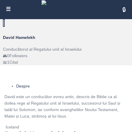
Cita
David Hamelekh
Conducătorul al Regatului unit al Israelului
0
Followers
1
Citat
Despre
David este un conducător evreu antic, descris de Biblie ca al
doilea rege al Regatului unit al Israelului, succesorul lui Saul și
tatăl lui Solomon, iar conform evangheliilor Noului Testament,
Matei și Luca, strămoș al lui Iisus.
Iceland