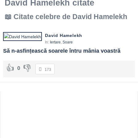
David Hamelekh citate
Citate celebre de David Hamelekh
David Hamelekh
In:
Iertare
,
Soare
Să n-asfințească soarele întru mânia voastră
0
173
Sidebar
Adv
250x250