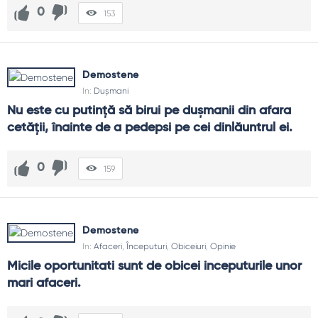
0
153
Demostene
In:
Dușmani
Nu este cu putinţă să birui pe duşmanii din afara 
cetăţii, înainte de a pedepsi pe cei dinlăuntrul ei.
0
159
Demostene
In:
Afaceri
,
Începuturi
,
Obiceiuri
,
Opinie
Micile oportunitati sunt de obicei inceputurile unor 
mari afaceri.