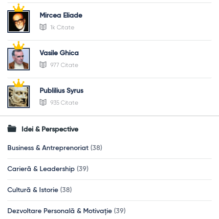
Mircea Eliade
1k Citate
Vasile Ghica
977 Citate
Publilius Syrus
935 Citate
Idei & Perspective
Business & Antreprenoriat
(38)
Carieră & Leadership
(39)
Cultură & Istorie
(38)
Dezvoltare Personală & Motivație
(39)