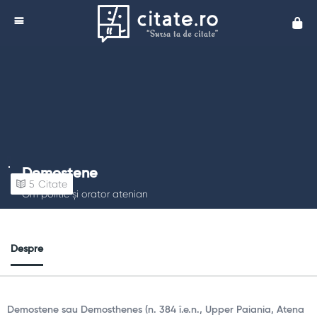
Cita
Demostene
5
Citate
Om politic și orator atenian
Despre
Demostene sau Demosthenes (n. 384 î.e.n., Upper Paiania​, Atena