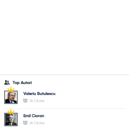
Top Autori
Valeriu Butulescu
2k Citate
Emil Cioran
2k Citate