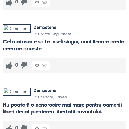
0
169
Demostene
In:
Dorințe
,
Singurătate
Cel mai usor e sa te inseli singur, caci fiecare crede 
ceea ce doreste.
0
162
Demostene
In:
Libertate
,
Oameni
Nu poate fi o nenorocire mai mare pentru oamenii 
liberi decat pierderea libertatii cuvantului.
0
179