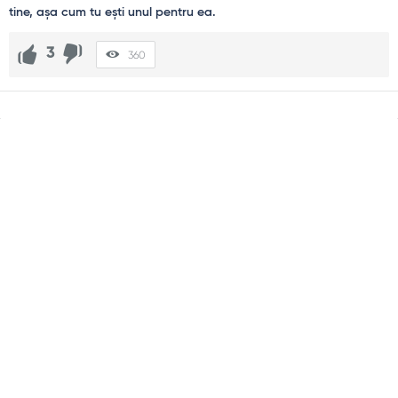
3
360
Sidebar
Adv
250x250