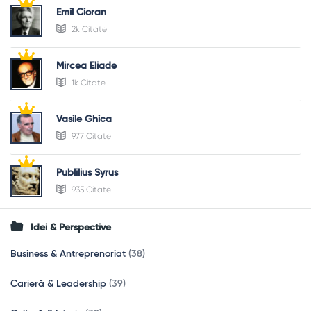
Emil Cioran
2k Citate
Mircea Eliade
1k Citate
Vasile Ghica
977 Citate
Publilius Syrus
935 Citate
Idei & Perspective
Business & Antreprenoriat
(38)
Carieră & Leadership
(39)