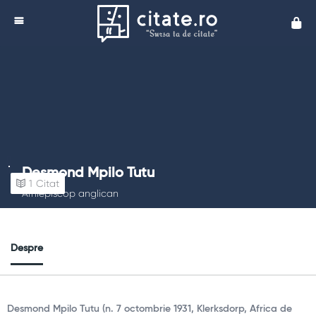
Cita
Desmond Mpilo Tutu
1
Citat
Arhiepiscop anglican
Despre
Desmond Mpilo Tutu (n. 7 octombrie 1931, Klerksdorp, Africa de