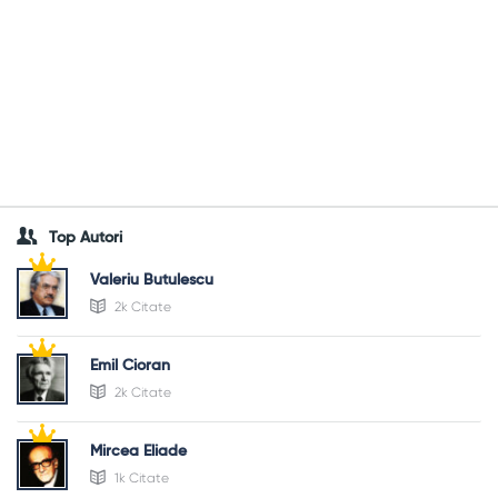
Top Autori
Valeriu Butulescu
2k Citate
Emil Cioran
2k Citate
Mircea Eliade
1k Citate