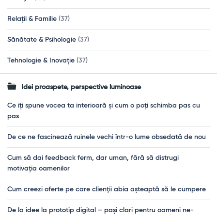
Relații & Familie
(37)
Sănătate & Psihologie
(37)
Tehnologie & Inovație
(37)
Idei proaspete, perspective luminoase
Ce îți spune vocea ta interioară și cum o poți schimba pas cu
pas
De ce ne fascinează ruinele vechi într-o lume obsedată de nou
Cum să dai feedback ferm, dar uman, fără să distrugi
motivația oamenilor
Cum creezi oferte pe care clienții abia așteaptă să le cumpere
De la idee la prototip digital – pași clari pentru oameni ne-