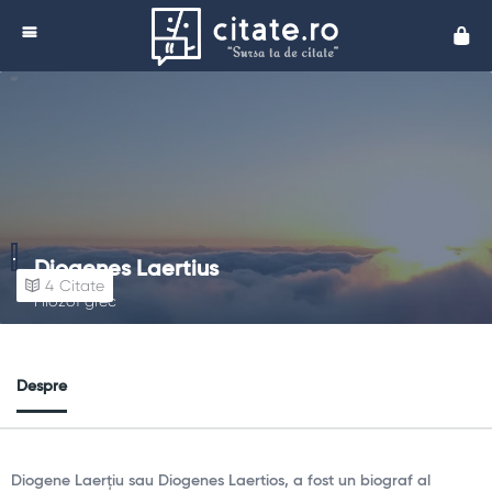
Cita
Diogenes Laertius
4
Citate
Filozof grec
Despre
Diogene Laerțiu sau Diogenes Laertios, a fost un biograf al