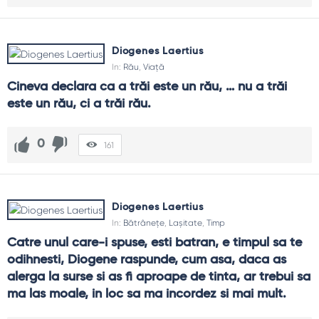
Diogenes Laertius
In:
Rău
,
Viață
Cineva declara ca a trăi este un rău, … nu a trăi 
este un rău, ci a trăi rău.
0
161
Diogenes Laertius
In:
Bătrânețe
,
Lașitate
,
Timp
Catre unul care-i spuse, esti batran, e timpul sa te 
odihnesti, Diogene raspunde, cum asa, daca as 
alerga la surse si as fi aproape de tinta, ar trebui sa 
ma las moale, in loc sa ma incordez si mai mult.