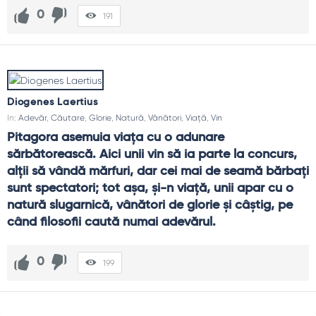
0
191
Diogenes Laertius
In:
Adevăr
,
Căutare
,
Glorie
,
Natură
,
Vânători
,
Viață
,
Vin
Pitagora asemuia viaţa cu o adunare 
sărbătorească. Aici unii vin să ia parte la concurs, 
alţii să vândă mărfuri, dar cei mai de seamă bărbaţi 
sunt spectatori; tot aşa, şi-n viaţă, unii apar cu o 
natură slugarnică, vânători de glorie şi câştig, pe 
când filosofii caută numai adevărul.
0
199