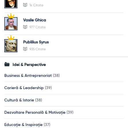
1k Citate
Vasile Ghica
977 Citate
Publilius Syrus
935 Citate
Idei & Perspective
Business & Antreprenoriat
(38)
Carieră & Leadership
(39)
Cultură & Istorie
(38)
Dezvoltare Personală & Motivație
(39)
Educație & Inspirație
(37)