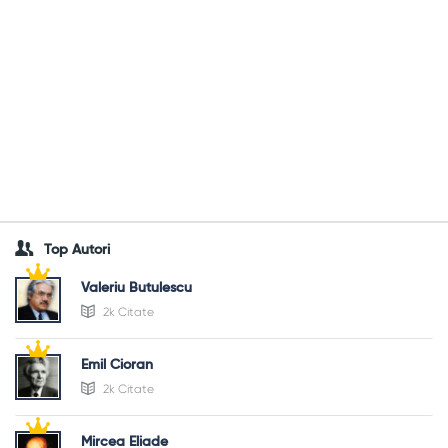
Top Autori
Valeriu Butulescu
2k Citate
Emil Cioran
2k Citate
Mircea Eliade