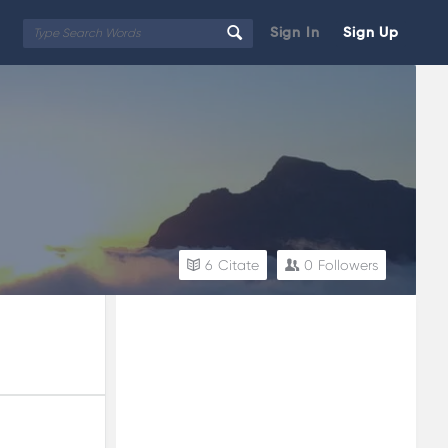
Sign In
Sign Up
6
Citate
0
Followers
Sidebar
Adv
250x250