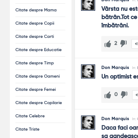
Don Marquis
In:
Vârsta nu est
Citate despre Mama
bătrân.Tot ce 
Citate despre Copii
îmbătrâni.
Citate despre Carti
2
Citate despre Educatie
Citate despre Timp
Don Marquis
In:
Un optimist e
Citate despre Oameni
Citate despre Femei
0
Citate despre Copilarie
Citate Celebre
Don Marquis
In:
Daca faci oam
Citate Triste
sa gandeasca 