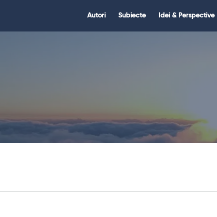
Citate.ro
Citate.ro
Autori
Subiecte
Idei & Perspective
Navigation