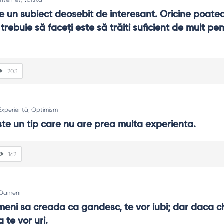
Internet
,
Vârstă
e un subiect deosebit de interesant. Oricine poate
trebuie să faceţi este să trăiti suficient de mult pen
203
Experiență
,
Optimism
ste un tip care nu are prea multa experienta.
162
Oameni
eni sa creada ca gandesc, te vor iubi; dar daca chia
te vor uri.