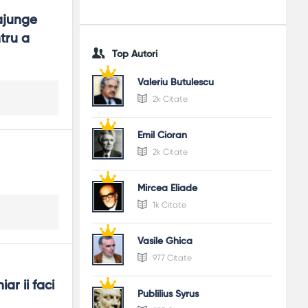
ajunge 
tru a 
Top Autori
Valeriu Butulescu
2k Citate
Emil Cioran
2k Citate
Mircea Eliade
1k Citate
Vasile Ghica
977 Citate
r ii faci 
Publilius Syrus