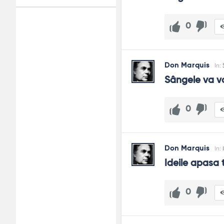
0
Adv
120x600
Don Marquis
In:
Sângele va vo
0
Don Marquis
In:
Ideile apasa 
0