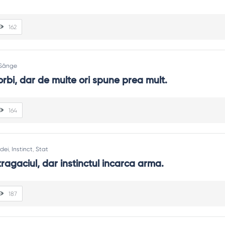
162
Sânge
rbi, dar de multe ori spune prea mult.
164
Idei
,
Instinct
,
Stat
tragaciul, dar instinctul incarca arma.
187