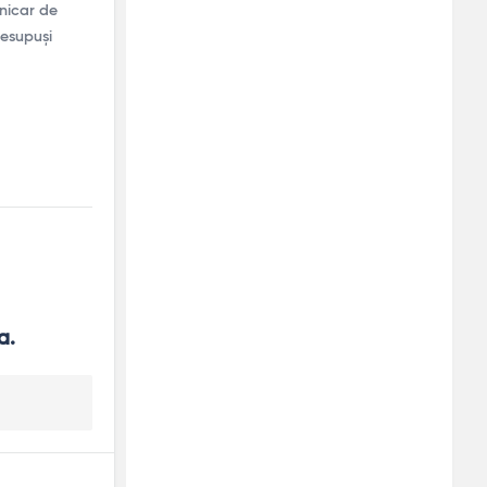
onicar de
resupuși
a.