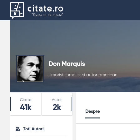
Don Marquis
Umorist, jurnalist și autor american
Stats
Citate
Autori
41k
2k
Despre
Toti Autorii