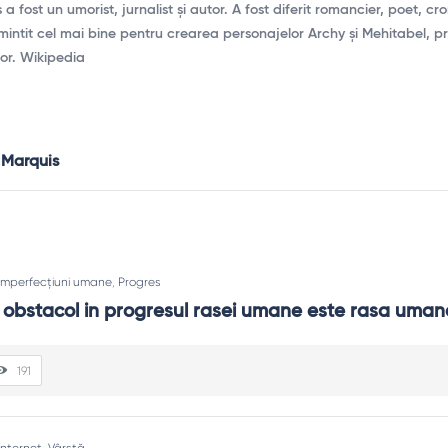
 fost un umorist, jurnalist și autor. A fost diferit romancier, poet, cr
amintit cel mai bine pentru crearea personajelor Archy și Mehitabel, p
mor. Wikipedia
 Marquis
Imperfecțiuni umane
,
Progres
 obstacol in progresul rasei umane este rasa uman
191