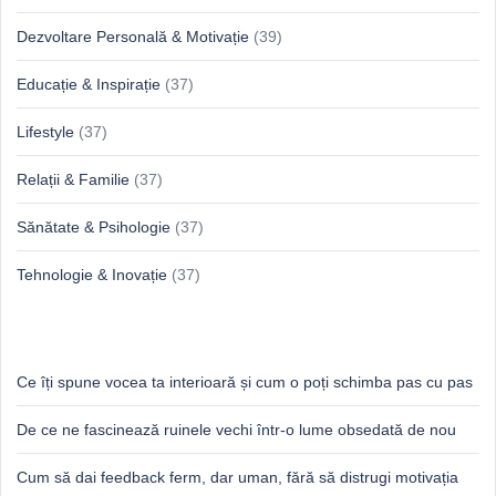
Dezvoltare Personală & Motivație
(39)
Educație & Inspirație
(37)
Lifestyle
(37)
Relații & Familie
(37)
Sănătate & Psihologie
(37)
Tehnologie & Inovație
(37)
Idei proaspete, perspective luminoase
Ce îți spune vocea ta interioară și cum o poți schimba pas cu pas
De ce ne fascinează ruinele vechi într-o lume obsedată de nou
Cum să dai feedback ferm, dar uman, fără să distrugi motivația