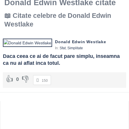
Donald Edwin Westlake citate
Citate celebre de Donald Edwin
Westlake
Donald Edwin Westlake
In:
Sfat
,
Simplitate
Daca ceea ce ai de facut pare simplu, inseamna 
ca nu ai aflat inca totul.
0
150
Sidebar
Adv
250x250