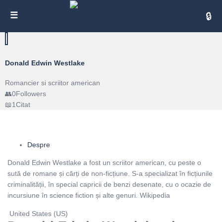
Cita
Donald Edwin Westlake
Romancier si scriitor american
0
Followers
1
Citat
Despre
Donald Edwin Westlake a fost un scriitor american, cu peste o
sută de romane și cărți de non-ficțiune. S-a specializat în ficțiunile
criminalității, în special capricii de benzi desenate, cu o ocazie de
incursiune în science fiction și alte genuri. Wikipedia
United States (US)