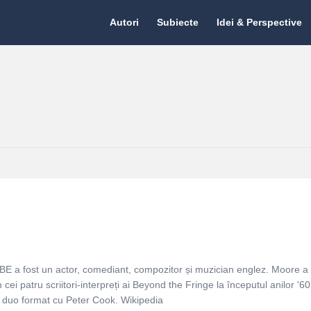
Citate.ro
Citate.ro
Autori
Subiecte
Idei & Perspective
Navigation
E a fost un actor, comediant, compozitor și muzician englez. Moore a 
cei patru scriitori-interpreți ai Beyond the Fringe la începutul anilor '60
i duo format cu Peter Cook. Wikipedia