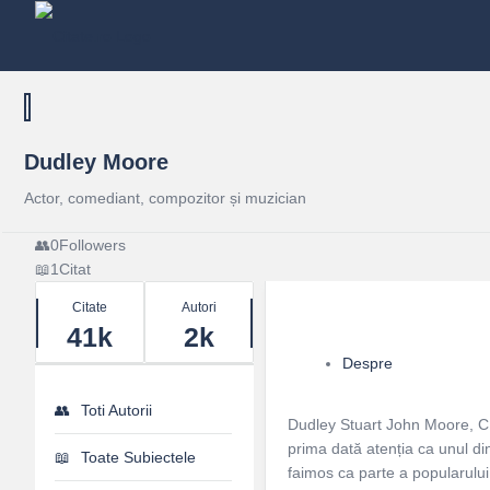
Dudley Moore
Actor, comediant, compozitor și muzician
0
Followers
1
Citat
Stats
Citate
Autori
41k
2k
Despre
Toti Autorii
Dudley Stuart John Moore, CB
prima dată atenția ca unul din 
Toate Subiectele
faimos ca parte a popularulu