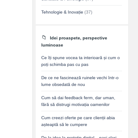
Tehnologie & Inovație
(37)
Idei proaspete, perspective
luminoase
Ce îți spune vocea ta interioară și cum o
poți schimba pas cu pas
De ce ne fascinează ruinele vechi într-o
lume obsedată de nou
Cum să dai feedback ferm, dar uman,
fără să distrugi motivația oamenilor
Cum creezi oferte pe care clienții abia
așteaptă să le cumpere
De la idee la prototip digital – pași clari