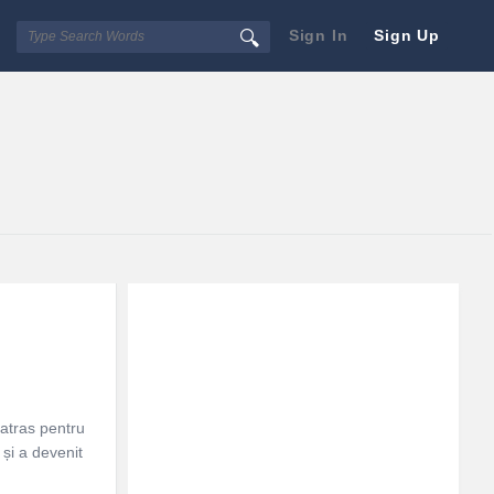
Sign In
Sign Up
Sidebar
Adv
250x250
atras pentru
 și a devenit