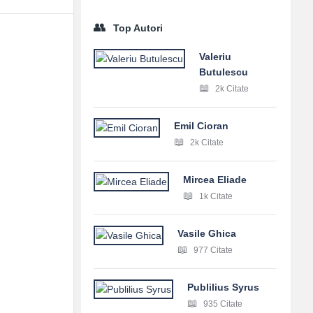
Top Autori
Valeriu
Butulescu
2k Citate
Emil Cioran
2k Citate
Mircea Eliade
1k Citate
Vasile Ghica
977 Citate
Publilius Syrus
935 Citate