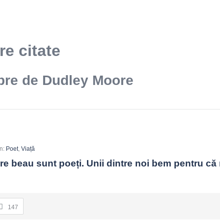
e citate
ebre de Dudley Moore
In:
Poet
,
Viață
are beau sunt poeți. Unii dintre noi bem pentru că 
147