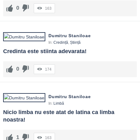
0
163
Dumitru Staniloae
In:
Credință
,
Știință
Credinta este stiinta adevarata!
0
174
Dumitru Staniloae
In:
Limbă
Nicio limba nu este atat de latina ca limba 
noastra!
1
163