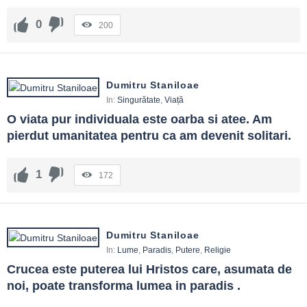
0
200
Dumitru Staniloae
In:
Singurătate
,
Viață
O viata pur individuala este oarba si atee. Am 
pierdut umanitatea pentru ca am devenit solitari.
1
172
Dumitru Staniloae
In:
Lume
,
Paradis
,
Putere
,
Religie
Crucea este puterea lui Hristos care, asumata de 
noi, poate transforma lumea in paradis .