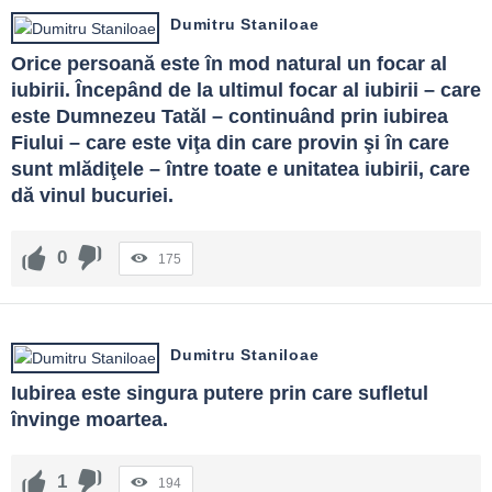
Dumitru Staniloae
Orice persoană este în mod natural un focar al 
iubirii. Începând de la ultimul focar al iubirii – care 
este Dumnezeu Tatăl – continuând prin iubirea 
Fiului – care este viţa din care provin şi în care 
sunt mlădiţele – între toate e unitatea iubirii, care 
dă vinul bucuriei.
0
175
Dumitru Staniloae
Iubirea este singura putere prin care sufletul 
învinge moartea.
1
194