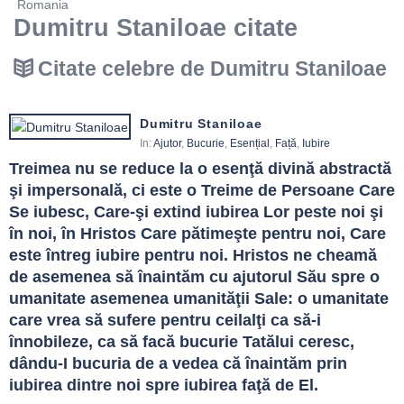
Romania
Dumitru Staniloae citate
Citate celebre de Dumitru Staniloae
Dumitru Staniloae
In:
Ajutor
,
Bucurie
,
Esențial
,
Față
,
Iubire
Treimea nu se reduce la o esenţă divină abstractă 
şi impersonală, ci este o Treime de Persoane Care 
Se iubesc, Care-şi extind iubirea Lor peste noi şi 
în noi, în Hristos Care pătimeşte pentru noi, Care 
este întreg iubire pentru noi. Hristos ne cheamă 
de asemenea să înaintăm cu ajutorul Său spre o 
umanitate asemenea umanităţii Sale: o umanitate 
care vrea să sufere pentru ceilalţi ca să-i 
înnobileze, ca să facă bucurie Tatălui ceresc, 
dându-I bucuria de a vedea că înaintăm prin 
iubirea dintre noi spre iubirea faţă de El.