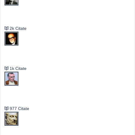
Emil Cioran
2k Citate
Mircea Eliade
1k Citate
Vasile Ghica
977 Citate