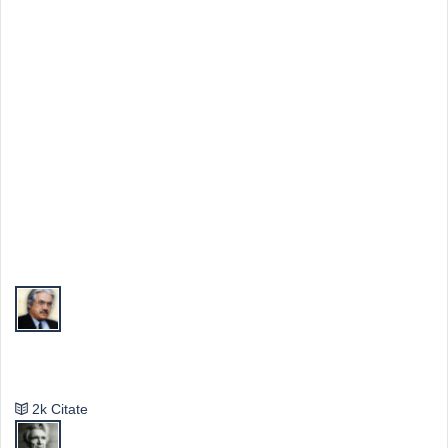
Top Autori
Valeriu Butulescu
2k Citate