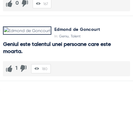
0
167
Edmond de Goncourt
In:
Geniu
,
Talent
Geniul este talentul unei persoane care este 
moarta.
1
180
Sidebar
Adv
250x250