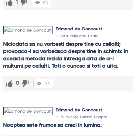
1
173
Edmond de Goncourt
In:
Artă
,
Mulțumire
,
Uitare
Niciodata sa nu vorbesti despre tine cu ceilalti; 
provoaca-i sa vorbeasca despre tine in schimb: in 
aceasta metoda rezida intreaga arta de a-i 
multumi pe ceilalti. Toti o cunosc si toti o uita.
0
188
Edmond de Goncourt
In:
Frumusețe
,
Lumină
,
Noapte
Noaptea este frumos sa crezi in lumina.