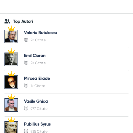
Top Autori
Valeriu Butulescu
2k Citate
Emil Cioran
2k Citate
Mircea Eliade
1k Citate
Vasile Ghica
977 Citate
Publilius Syrus
935 Citate