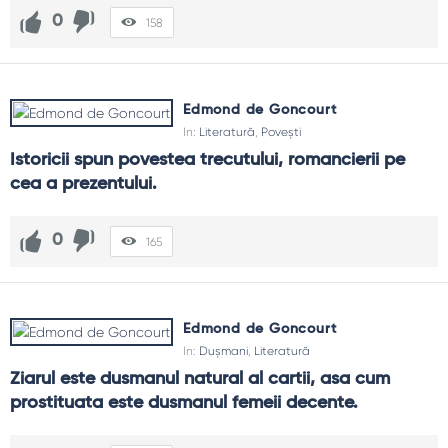
0
158
Edmond de Goncourt
In:
Literatură
,
Povești
Istoricii spun povestea trecutului, romancierii pe 
cea a prezentului.
0
165
Edmond de Goncourt
In:
Dușmani
,
Literatură
Ziarul este dusmanul natural al cartii, asa cum 
prostituata este dusmanul femeii decente.