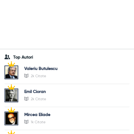
Top Autori
Valeriu Butulescu
2k Citate
Emil Cioran
2k Citate
Mircea Eliade
1k Citate