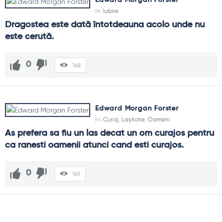
In:
Iubire
Dragostea este dată întotdeauna acolo unde nu 
este cerută.
0
168
Edward Morgan Forster
In:
Curaj
,
Lașitate
,
Oameni
As prefera sa fiu un las decat un om curajos pentru 
ca ranesti oamenii atunci cand esti curajos.
0
169
Sidebar