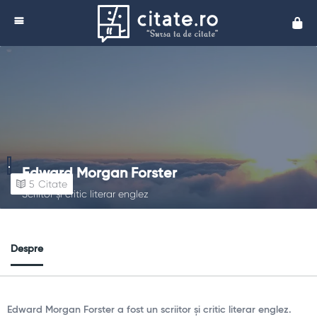
Cita
Edward Morgan Forster
5
Citate
Scriitor și critic literar englez
Despre
Edward Morgan Forster a fost un scriitor și critic literar englez.