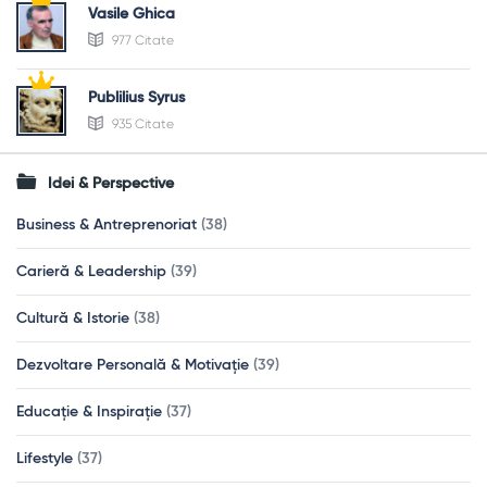
Vasile Ghica
977 Citate
Publilius Syrus
935 Citate
Idei & Perspective
Business & Antreprenoriat
(38)
Carieră & Leadership
(39)
Cultură & Istorie
(38)
Dezvoltare Personală & Motivație
(39)
Educație & Inspirație
(37)
Lifestyle
(37)