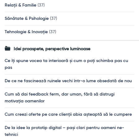
Relații & Familie
(37)
Sănătate & Psihologie
(37)
Tehnologie & Inovație
(37)
Idei proaspete, perspective luminoase
Ce îți spune vocea ta interioară și cum o poți schimba pas cu
pas
De ce ne fascinează ruinele vechi într-o lume obsedată de nou
Cum să dai feedback ferm, dar uman, fără să distrugi
motivația oamenilor
Cum creezi oferte pe care clienții abia așteaptă să le cumpere
De la idee la prototip digital – pași clari pentru oameni ne-
tehnici