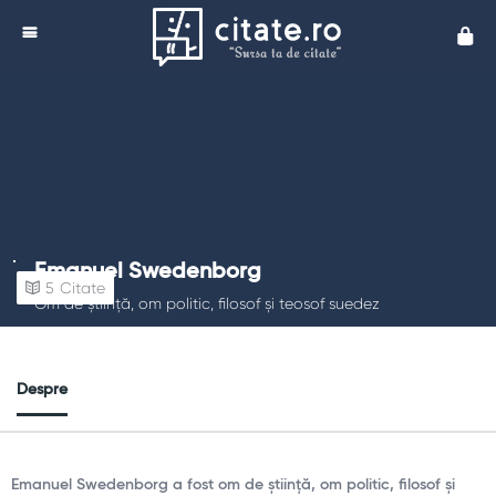
Cita
Emanuel Swedenborg
5
Citate
Om de știință, om politic, filosof și teosof suedez
Despre
Emanuel Swedenborg a fost om de știință, om politic, filosof și