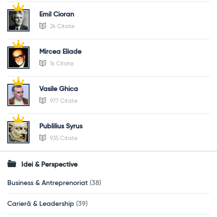
Emil Cioran
2k Citate
Mircea Eliade
1k Citate
Vasile Ghica
977 Citate
Publilius Syrus
935 Citate
Idei & Perspective
Business & Antreprenoriat
(38)
Carieră & Leadership
(39)