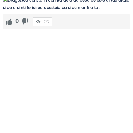
0
223
Sidebar
Adv
250x250