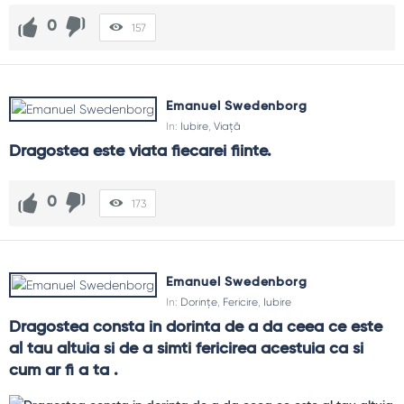
0
157
Emanuel Swedenborg
In:
Iubire
,
Viață
Dragostea este viata fiecarei fiinte.
0
173
Emanuel Swedenborg
In:
Dorințe
,
Fericire
,
Iubire
Dragostea consta in dorinta de a da ceea ce este 
al tau altuia si de a simti fericirea acestuia ca si 
cum ar fi a ta .