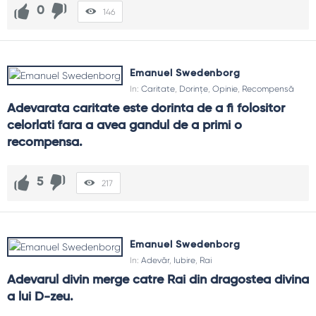
0
146
Emanuel Swedenborg
In:
Caritate
,
Dorințe
,
Opinie
,
Recompensă
Adevarata caritate este dorinta de a fi folositor 
celorlati fara a avea gandul de a primi o 
recompensa.
5
217
Emanuel Swedenborg
In:
Adevăr
,
Iubire
,
Rai
Adevarul divin merge catre Rai din dragostea divina 
a lui D-zeu.