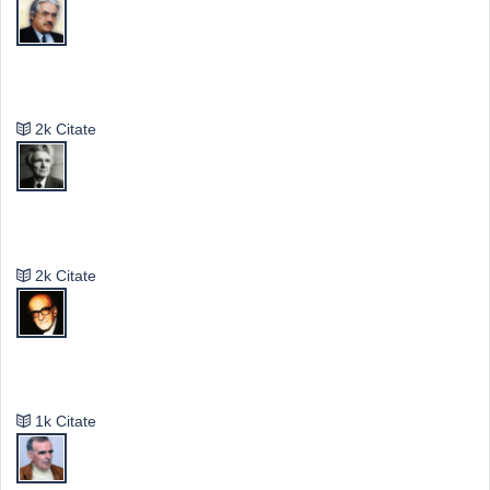
Valeriu Butulescu
2k Citate
Emil Cioran
2k Citate
Mircea Eliade
1k Citate