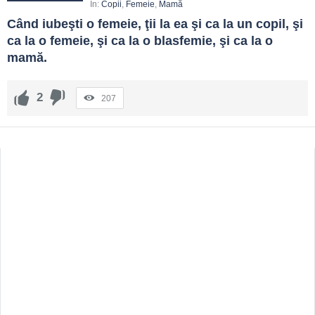
In:
Copii
,
Femeie
,
Mamă
Când iubeşti o femeie, ţii la ea şi ca la un copil, şi 
ca la o femeie, şi ca la o blasfemie, şi ca la o 
mamă.
2
207
Sidebar
Adv
250x250