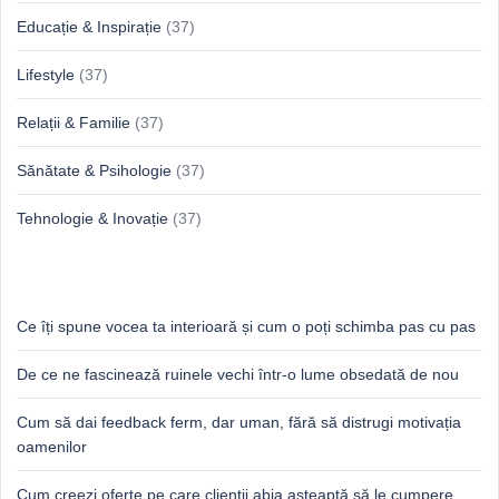
Educație & Inspirație
(37)
Lifestyle
(37)
Relații & Familie
(37)
Sănătate & Psihologie
(37)
Tehnologie & Inovație
(37)
Idei proaspete, perspective luminoase
Ce îți spune vocea ta interioară și cum o poți schimba pas cu pas
De ce ne fascinează ruinele vechi într-o lume obsedată de nou
Cum să dai feedback ferm, dar uman, fără să distrugi motivația
oamenilor
Cum creezi oferte pe care clienții abia așteaptă să le cumpere