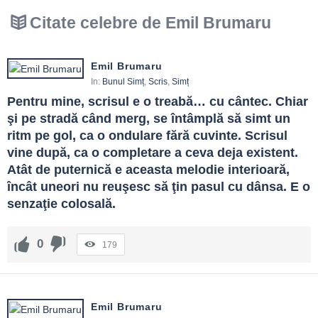
Citate celebre de Emil Brumaru
Emil Brumaru
In:
Bunul Simț
,
Scris
,
Simț
Pentru mine, scrisul e o treabă… cu cântec. Chiar 
şi pe stradă când merg, se întâmplă să simt un 
ritm pe gol, ca o ondulare fără cuvinte. Scrisul 
vine după, ca o completare a ceva deja existent. 
Atât de puternică e aceasta melodie interioară, 
încât uneori nu reuşesc să ţin pasul cu dânsa. E o 
senzaţie colosală.
0
179
Emil Brumaru