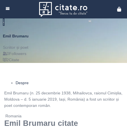
Cita
Emil Brumaru
Scriitor și poet
0
Followers
2
Citate
Despre
Emil Brumaru (n. 25 decembrie 1938, Mihailovca, raionul Cimișlia,
Moldova – d. 5 ianuarie 2019, Iași, România) a fost un scriitor și
poet contemporan român.
Romania
Emil Brumaru citate