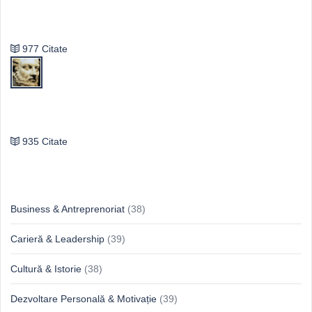
Vasile Ghica
977 Citate
Publilius Syrus
935 Citate
Idei & Perspective
Business & Antreprenoriat
(38)
Carieră & Leadership
(39)
Cultură & Istorie
(38)
Dezvoltare Personală & Motivație
(39)