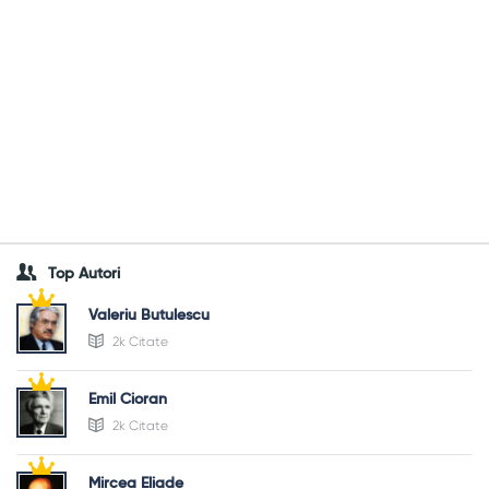
Top Autori
Valeriu Butulescu
2k Citate
Emil Cioran
2k Citate
Mircea Eliade