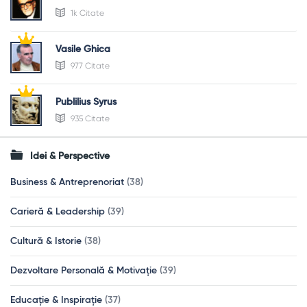
1k Citate
Vasile Ghica
977 Citate
Publilius Syrus
935 Citate
Idei & Perspective
Business & Antreprenoriat
(38)
Carieră & Leadership
(39)
Cultură & Istorie
(38)
Dezvoltare Personală & Motivație
(39)
Educație & Inspirație
(37)