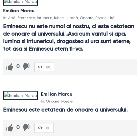
Emilian Marcu
In:
Apă
,
Eternitate
,
Întuneric
,
Iubire
,
Lumină
,
Onoare
,
Poezie
,
Ură
Eminescu nu este numai al nostru, ci este cetatean 
de onoare al universului…Asa cum vantul si apa, 
lumina si intunericul, dragostea si ura sunt eterne, 
tot asa si Eminescu etern fi-va.
0
185
Emilian Marcu
In:
Onoare
,
Poezie
Eminescu este cetatean de onoare a universului.
0
181