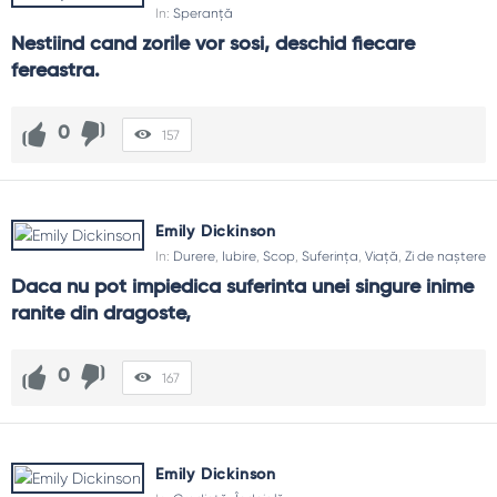
In:
Speranță
Nestiind cand zorile vor sosi, deschid fiecare 
fereastra.
0
157
Emily Dickinson
In:
Durere
,
Iubire
,
Scop
,
Suferința
,
Viață
,
Zi de naștere
Daca nu pot impiedica suferinta unei singure inime 
ranite din dragoste,
0
167
Emily Dickinson