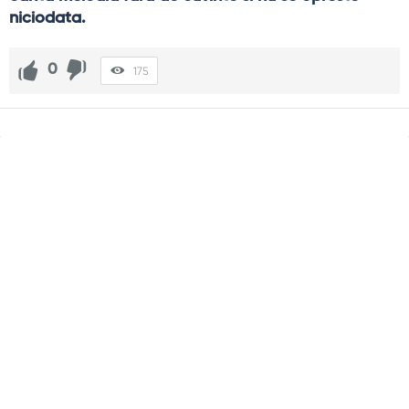
niciodata.
0
175
Sidebar
Adv
250x250