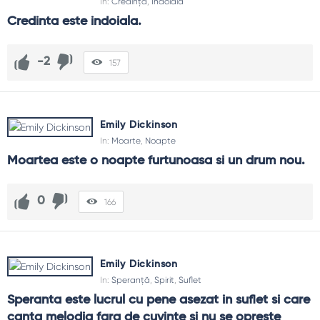
In:
Credință
,
Îndoială
Credinta este indoiala.
-2
157
Emily Dickinson
In:
Moarte
,
Noapte
Moartea este o noapte furtunoasa si un drum nou.
0
166
Emily Dickinson
In:
Speranță
,
Spirit
,
Suflet
Speranta este lucrul cu pene asezat in suflet si care 
canta melodia fara de cuvinte si nu se opreste 