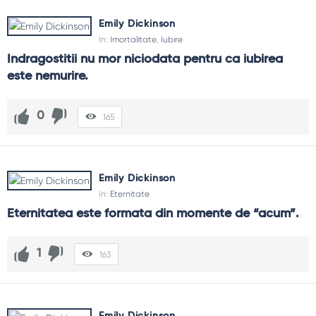
Emily Dickinson
In:
Imortalitate
,
Iubire
Indragostitii nu mor niciodata pentru ca iubirea 
este nemurire.
0
165
Emily Dickinson
In:
Eternitate
Eternitatea este formata din momente de “acum”.
1
163
Emily Dickinson