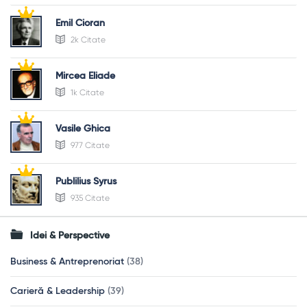
Emil Cioran
2k Citate
Mircea Eliade
1k Citate
Vasile Ghica
977 Citate
Publilius Syrus
935 Citate
Idei & Perspective
Business & Antreprenoriat
(38)
Carieră & Leadership
(39)