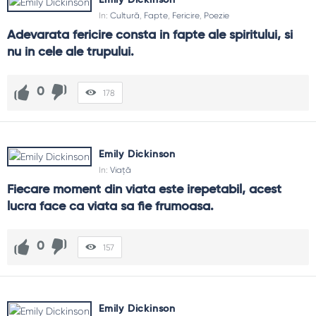
In:
Cultură
,
Fapte
,
Fericire
,
Poezie
Adevarata fericire consta in fapte ale spiritului, si 
nu in cele ale trupului.
0
178
Emily Dickinson
In:
Viață
Fiecare moment din viata este irepetabil, acest 
lucra face ca viata sa fie frumoasa.
0
157
Emily Dickinson