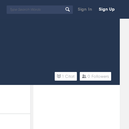
Sign In
Sign Up
1
Citat
0
Followers
Sidebar
Adv
250x250