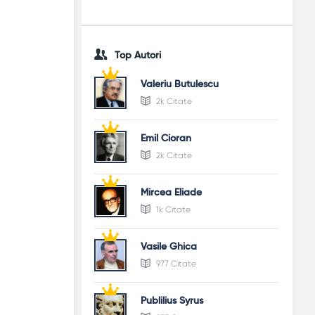
Top Autori
Valeriu Butulescu
2k Citate
Emil Cioran
2k Citate
Mircea Eliade
1k Citate
Vasile Ghica
977 Citate
Publilius Syrus