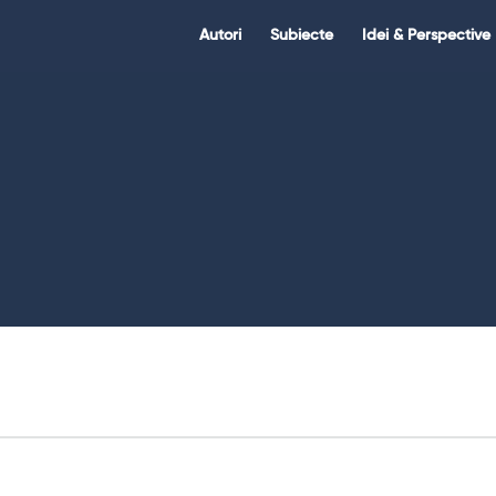
Citate.ro
Citate.ro
Autori
Subiecte
Idei & Perspective
Navigation