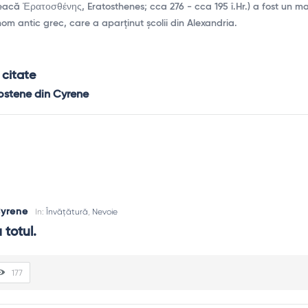
eacă Ἐρατοσθένης, Eratosthenes; cca 276 - cca 195 î.Hr.) a fost un m
nom antic grec, care a aparținut școlii din Alexandria.
 citate
ostene din Cyrene
Cyrene
In:
Învățătură
,
Nevoie
 totul.
177