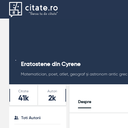
Eratostene din Cyrene
Matematician, poet, atlet, geograf și astronom antic grec
Stats
Citate
Autori
41k
2k
Despre
Toti Autorii