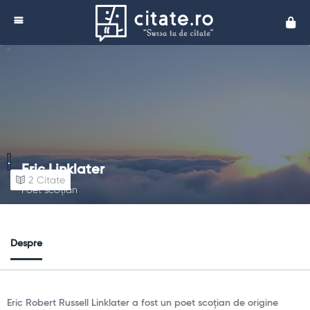
Cita
Eric Linklater
2
Citate
Poet scoțian
Despre
Eric Robert Russell Linklater a fost un poet scoțian de origine