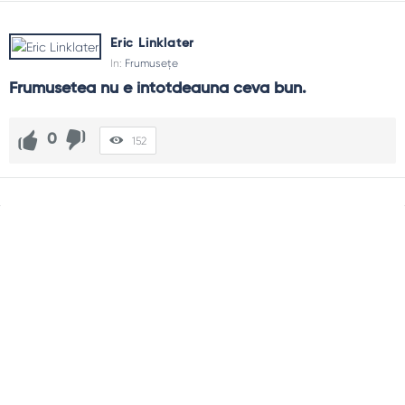
Eric Linklater
In:
Frumusețe
Frumusetea nu e intotdeauna ceva bun.
0
152
Sidebar
Adv
250x250