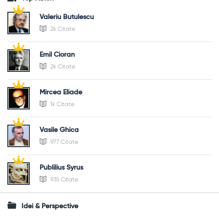
Valeriu Butulescu
2k Citate
Emil Cioran
2k Citate
Mircea Eliade
1k Citate
Vasile Ghica
977 Citate
Publilius Syrus
935 Citate
Idei & Perspective