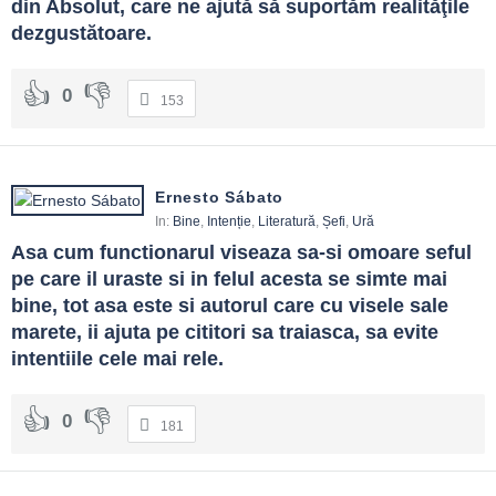
din Absolut, care ne ajută să suportăm realităţile 
dezgustătoare.
0
153
Ernesto Sábato
In:
Bine
,
Intenție
,
Literatură
,
Șefi
,
Ură
Asa cum functionarul viseaza sa-si omoare seful 
pe care il uraste si in felul acesta se simte mai 
bine, tot asa este si autorul care cu visele sale 
marete, ii ajuta pe cititori sa traiasca, sa evite 
intentiile cele mai rele.
0
181