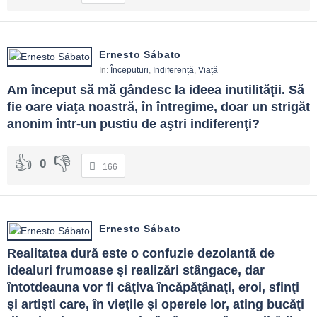
Ernesto Sábato
In:
Începuturi
,
Indiferență
,
Viață
Am început să mă gândesc la ideea inutilităţii. Să 
fie oare viaţa noastră, în întregime, doar un strigăt 
anonim într-un pustiu de aştri indiferenţi?
0
166
Ernesto Sábato
Realitatea dură este o confuzie dezolantă de 
idealuri frumoase şi realizări stângace, dar 
întotdeauna vor fi câţiva încăpăţânaţi, eroi, sfinţi 
şi artişti care, în vieţile şi operele lor, ating bucăţi 