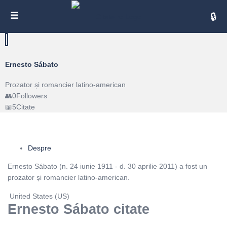
Cita
Ernesto Sábato
Prozator și romancier latino-american
0
Followers
5
Citate
Despre
Ernesto Sábato (n. 24 iunie 1911 - d. 30 aprilie 2011) a fost un
prozator și romancier latino-american.
United States (US)
Ernesto Sábato citate