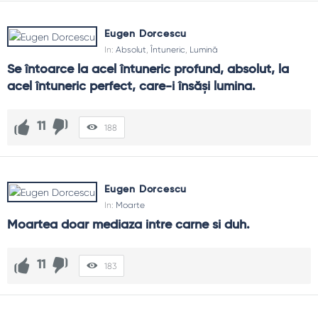
Eugen Dorcescu
In:
Absolut
,
Întuneric
,
Lumină
Se întoarce la acel întuneric profund, absolut, la 
acel întuneric perfect, care-i însăși lumina.
11
188
Eugen Dorcescu
In:
Moarte
Moartea doar mediaza intre carne si duh.
11
183