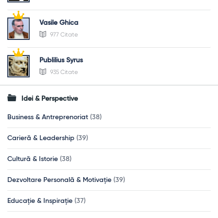
Vasile Ghica
977 Citate
Publilius Syrus
935 Citate
Idei & Perspective
Business & Antreprenoriat
(38)
Carieră & Leadership
(39)
Cultură & Istorie
(38)
Dezvoltare Personală & Motivație
(39)
Educație & Inspirație
(37)