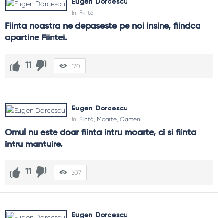
Eugen Dorcescu
In:
Ființă
Fiinta noastra ne depaseste pe noi insine, fiindca 
apartine Fiintei.
11
170
Eugen Dorcescu
In:
Ființă
,
Moarte
,
Oameni
Omul nu este doar fiinta intru moarte, ci si fiinta 
intru mantuire.
11
207
Eugen Dorcescu