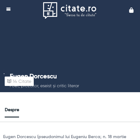
Cita
Eugen Dorcescu
14
Citate
Poet, prozator, eseist și critic literar
Despre
Eugen Dorcescu (pseudonimul lui Eugeniu Berca; n. 18 martie