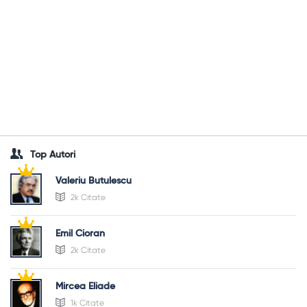
Top Autori
Valeriu Butulescu
2k Citate
Emil Cioran
2k Citate
Mircea Eliade
1k Citate