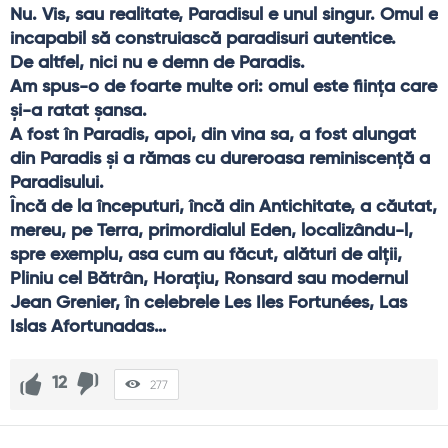
Nu. Vis, sau realitate, Paradisul e unul singur. Omul e 
incapabil să construiască paradisuri autentice.
De altfel, nici nu e demn de Paradis.
Am spus-o de foarte multe ori: omul este ființa care 
și-a ratat șansa.
A fost în Paradis, apoi, din vina sa, a fost alungat 
din Paradis și a rămas cu dureroasa reminiscență a 
Paradisului.
Încă de la începuturi, încă din Antichitate, a căutat, 
mereu, pe Terra, primordialul Eden, localizându-l, 
spre exemplu, asa cum au făcut, alături de alții, 
Pliniu cel Bătrân, Horațiu, Ronsard sau modernul 
Jean Grenier, în celebrele Les Iles Fortunées, Las 
Islas Afortunadas…
12
277