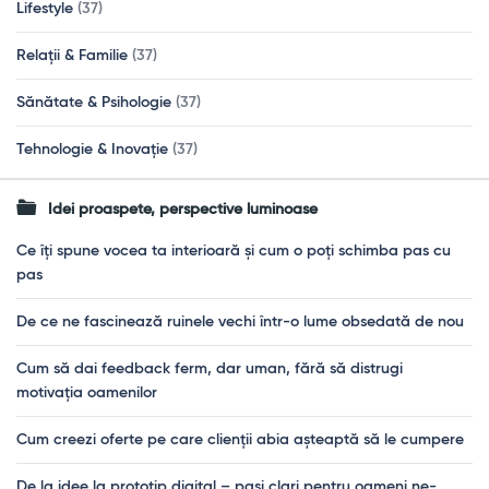
Lifestyle
(37)
Relații & Familie
(37)
Sănătate & Psihologie
(37)
Tehnologie & Inovație
(37)
Idei proaspete, perspective luminoase
Ce îți spune vocea ta interioară și cum o poți schimba pas cu
pas
De ce ne fascinează ruinele vechi într-o lume obsedată de nou
Cum să dai feedback ferm, dar uman, fără să distrugi
motivația oamenilor
Cum creezi oferte pe care clienții abia așteaptă să le cumpere
De la idee la prototip digital – pași clari pentru oameni ne-