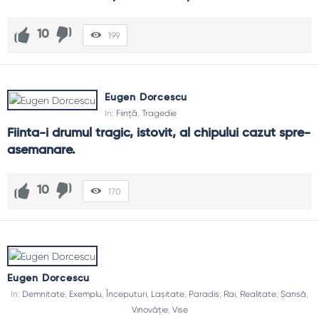
10
199
Eugen Dorcescu
In:
Ființă
,
Tragedie
Fiinta-i drumul tragic, istovit, al chipului cazut spre-
asemanare.
10
170
Eugen Dorcescu
In:
Demnitate
,
Exemplu
,
Începuturi
,
Lașitate
,
Paradis
,
Rai
,
Realitate
,
Șansă
,
Vinovăție
,
Vise