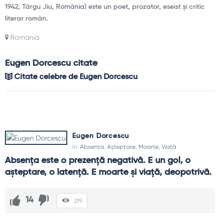
1942, Târgu Jiu, România) este un poet, prozator, eseist și critic
literar român.
Romania
Eugen Dorcescu citate
Citate celebre de Eugen Dorcescu
Eugen Dorcescu
In:
Absența
,
Așteptare
,
Moarte
,
Viață
Absenţa este o prezenţă negativă. E un gol, o 
aşteptare, o latenţă. E moarte şi viaţă, deopotrivă.
14
219