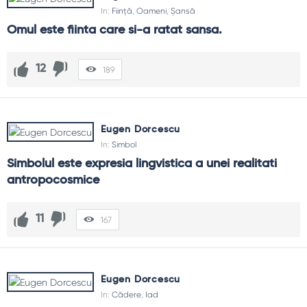
In:
Ființă
,
Oameni
,
Șansă
Omul este fiinta care si-a ratat sansa.
12
189
Eugen Dorcescu
In:
Simbol
Simbolul este expresia lingvistica a unei realitati 
antropocosmice
11
167
Eugen Dorcescu
In:
Cădere
,
Iad