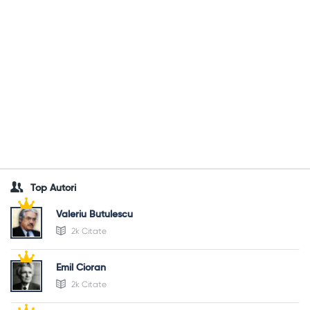
Top Autori
Valeriu Butulescu
2k Citate
Emil Cioran
2k Citate