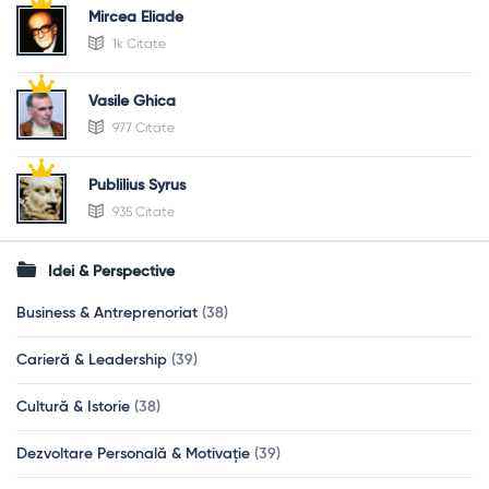
Mircea Eliade
1k Citate
Vasile Ghica
977 Citate
Publilius Syrus
935 Citate
Idei & Perspective
Business & Antreprenoriat
(38)
Carieră & Leadership
(39)
Cultură & Istorie
(38)
Dezvoltare Personală & Motivație
(39)