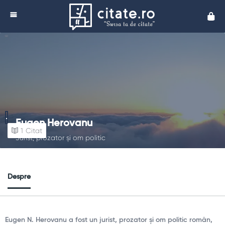
Cita
Eugen Herovanu
1
Citat
Jurist, prozator și om politic
Despre
Eugen N. Herovanu a fost un jurist, prozator și om politic român,