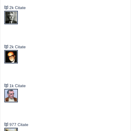
2k Citate
Emil Cioran
2k Citate
Mircea Eliade
1k Citate
Vasile Ghica
977 Citate