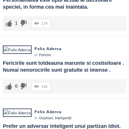
Personalitatea este tipul actual al dezvoltarii 
speciei, in forma cea mai inaintata.
1
179
Felix Aderca
In:
Fericire
Fericirile sunt totdeauna marunte si costisitoare . 
Numai nenorocirile sunt gratuite si imense .
0
155
Felix Aderca
In:
Dușmani
,
Inteligență
Prefer un adversar inteligent unui partizan idiot.