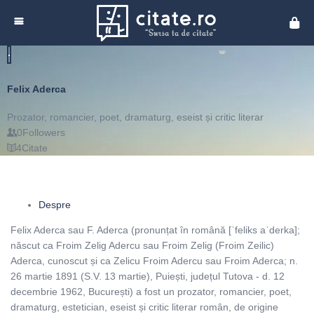
Cita
Felix Aderca
Prozator, romancier, poet, dramaturg, eseist și critic literar
0
Followers
4
Citate
Despre
Felix Aderca sau F. Aderca (pronunțat în română [ˈfeliks aˈderka];
născut ca Froim Zelig Adercu sau Froim Zelig (Froim Zeilic)
Aderca, cunoscut și ca Zelicu Froim Adercu sau Froim Aderca; n.
26 martie 1891 (S.V. 13 martie), Puiești, județul Tutova - d. 12
decembrie 1962, București) a fost un prozator, romancier, poet,
dramaturg, estetician, eseist și critic literar român, de origine