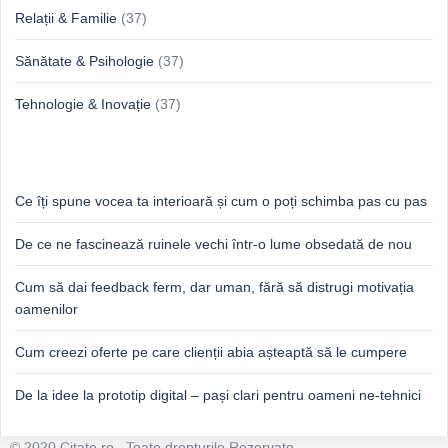
Relații & Familie
(37)
Sănătate & Psihologie
(37)
Tehnologie & Inovație
(37)
Idei proaspete, perspective luminoase
Ce îți spune vocea ta interioară și cum o poți schimba pas cu pas
De ce ne fascinează ruinele vechi într-o lume obsedată de nou
Cum să dai feedback ferm, dar uman, fără să distrugi motivația
oamenilor
Cum creezi oferte pe care clienții abia așteaptă să le cumpere
De la idee la prototip digital – pași clari pentru oameni ne-tehnici
© 2020 Citate.ro . Toate drepturile Rezervate