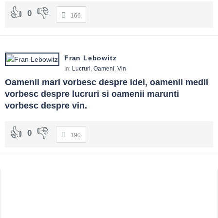
0
166
Fran Lebowitz
In:
Lucruri
,
Oameni
,
Vin
Oamenii mari vorbesc despre idei, oamenii medii 
vorbesc despre lucruri si oamenii marunti 
vorbesc despre vin.
0
190
Sidebar
Adv
250x250