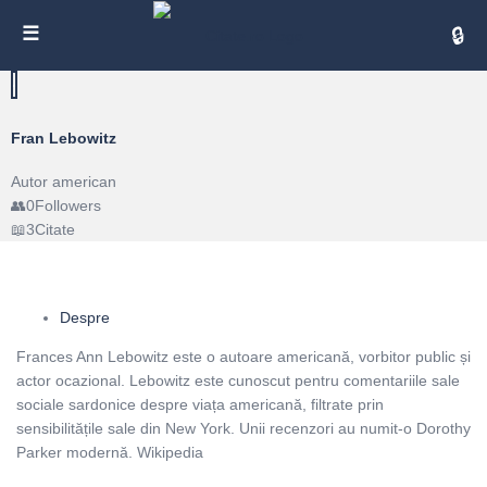
Cita
Fran Lebowitz
Autor american
0
Followers
3
Citate
Despre
Frances Ann Lebowitz este o autoare americană, vorbitor public și
actor ocazional. Lebowitz este cunoscut pentru comentariile sale
sociale sardonice despre viața americană, filtrate prin
sensibilitățile sale din New York. Unii recenzori au numit-o Dorothy
Parker modernă. Wikipedia