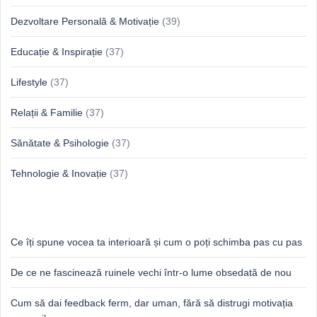
Dezvoltare Personală & Motivație
(39)
Educație & Inspirație
(37)
Lifestyle
(37)
Relații & Familie
(37)
Sănătate & Psihologie
(37)
Tehnologie & Inovație
(37)
Idei proaspete, perspective luminoase
Ce îți spune vocea ta interioară și cum o poți schimba pas cu pas
De ce ne fascinează ruinele vechi într-o lume obsedată de nou
Cum să dai feedback ferm, dar uman, fără să distrugi motivația