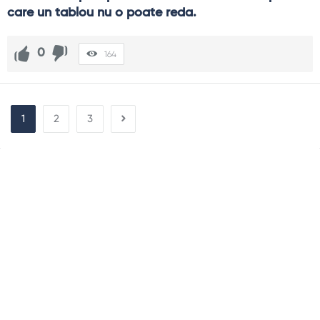
care un tablou nu o poate reda.
0
164
1
2
3
Sidebar
Adv
250x250