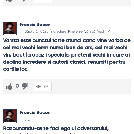
Francis Bacon
In:
Băutură
,
Cărți
,
Încredere
,
Prietenie
,
Vârstă
,
Vechi
,
Vin
Varsta este punctul forte atunci cand vine vorba de 
cel mai vechi lemn numai bun de ars, cel mai vechi 
vin, baut la ocazii speciale, prietenii vechi in care ai 
deplina incredere si autorii clasici, renumiti pentru 
cartile lor.
0
195
Francis Bacon
In:
Sfat
Razbunandu-te te faci egalul adversarului, 