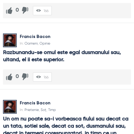
0
166
Francis Bacon
In:
Oameni
,
Opinie
Razbunandu-se omul este egal dusmanului sau, 
uitand, el ii este superior.
0
166
Francis Bacon
In:
Prietenie
,
Soț
,
Timp
Un om nu poate sa-i vorbeasca fiului sau decat ca 
un tata, sotiei sale, decat ca sot, dusmanului sau, 
decat in termeni corespunzatori, in timp ce un 