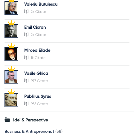
Valeriu Butulescu
2k Citate
Emil Cioran
2k Citate
Mircea Eliade
1k Citate
Vasile Ghica
977 Citate
Publilius Syrus
935 Citate
Idei & Perspective
Business & Antreprenoriat
(38)