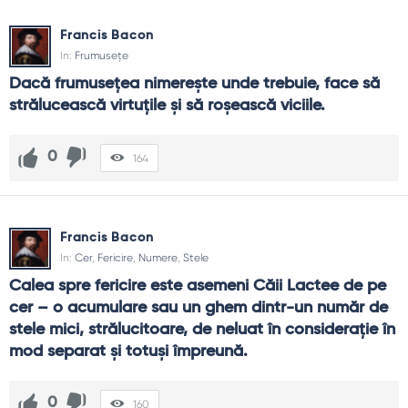
Francis Bacon
In:
Frumusețe
Dacă frumuseţea nimereşte unde trebuie, face să 
strălucească virtuţile şi să roşească viciile.
0
164
Francis Bacon
In:
Cer
,
Fericire
,
Numere
,
Stele
Calea spre fericire este asemeni Căii Lactee de pe 
cer – o acumulare sau un ghem dintr-un număr de 
stele mici, strălucitoare, de neluat în consideraţie în 
mod separat şi totuşi împreună.
0
160