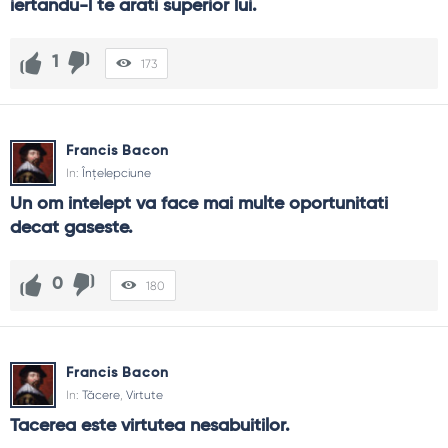
iertandu-l te arati superior lui.
1
173
Francis Bacon
In:
Înțelepciune
Un om intelept va face mai multe oportunitati 
decat gaseste.
0
180
Francis Bacon
In:
Tăcere
,
Virtute
Tacerea este virtutea nesabuitilor.