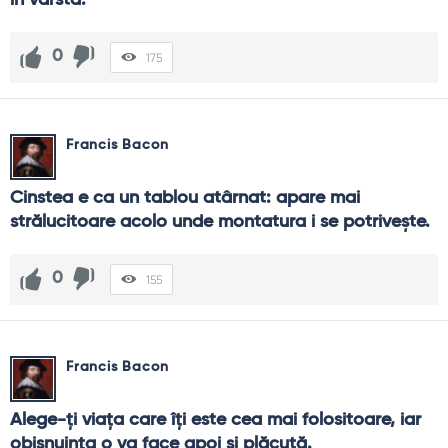
în vârstă.
0
175
Francis Bacon
Cinstea e ca un tablou atârnat: apare mai 
strălucitoare acolo unde montatura i se potriveşte.
0
155
Francis Bacon
Alege-ţi viaţa care îţi este cea mai folositoare, iar 
obişnuinţa o va face apoi şi plăcută.