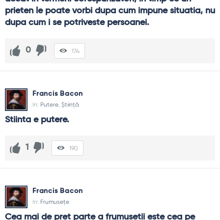
prieten le poate vorbi dupa cum impune situatia, nu 
dupa cum i se potriveste persoanei.
0
174
Francis Bacon
In:
Putere
,
Știință
Stiinta e putere.
1
190
Francis Bacon
In:
Frumusețe
Cea mai de pret parte a frumusetii este cea pe 