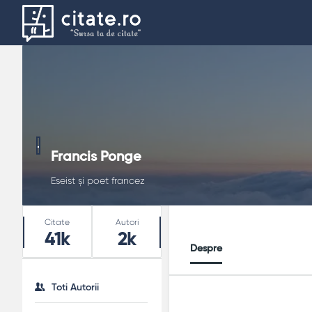
Francis Ponge
Eseist și poet francez
Stats
Citate
Autori
41k
2k
Despre
Toti Autorii