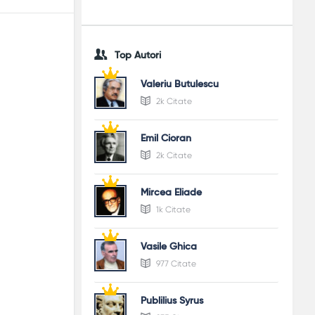
Top Autori
Valeriu Butulescu
2k Citate
Emil Cioran
2k Citate
Mircea Eliade
1k Citate
Vasile Ghica
977 Citate
Publilius Syrus