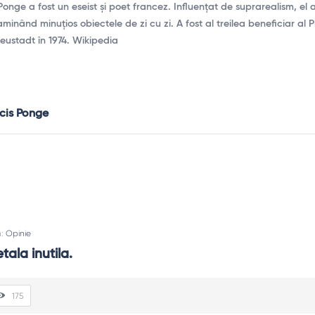
onge a fost un eseist și poet francez. Influențat de suprarealism, el 
nând minuțios obiectele de zi cu zi. A fost al treilea beneficiar al P
Neustadt în 1974. Wikipedia
cis Ponge
n:
Opinie
tala inutila.
175