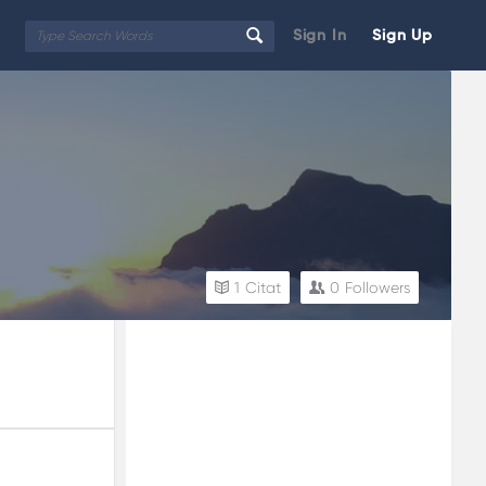
Sign In
Sign Up
1
Citat
0
Followers
Sidebar
Adv
250x250