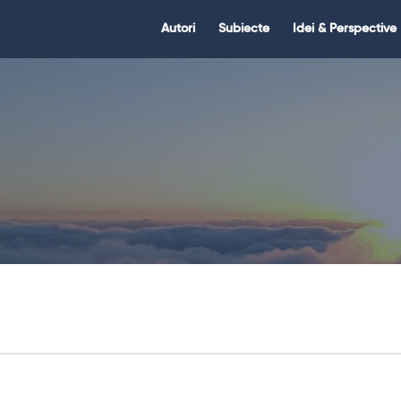
Citate.ro
Citate.ro
Autori
Subiecte
Idei & Perspective
Navigation